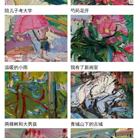
陪儿子考大学
芍药花开
温暖的小雨
我有了新画室
两棵树和大男孩
青城山下的古城