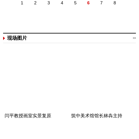
1
2
3
4
5
6
7
8
现场图片
>>
闫平教授画室实景复原
筑中美术馆馆长林犇主持