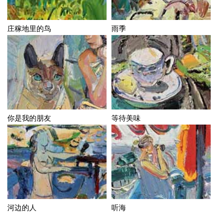
庄稼地里的鸟
雨季
你是我的朋友
等待美味
河边的人
听海