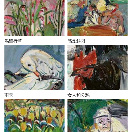
渴望行草
感觉斜阳
雨天
女人和公鸡