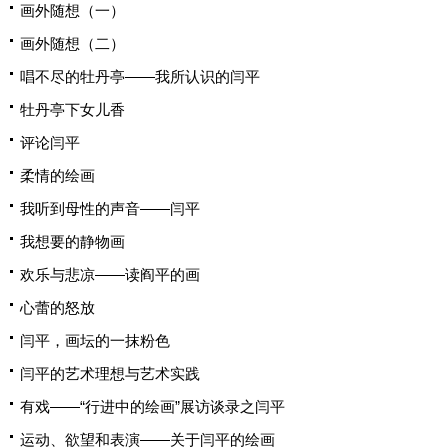
画外随想（一）
画外随想（二）
唱不尽的牡丹亭——我所认识的闫平
牡丹亭下女儿香
评论闫平
柔情的绘画
我听到母性的声音——闫平
我想要的静物画
欢乐与悲凉——读阎平的画
心蕾的怒放
闫平，画坛的一抹粉色
闫平的艺术理想与艺术实践
有戏——“行进中的绘画”展访谈录之闫平
运动、欲望和表演——关于闫平的绘画