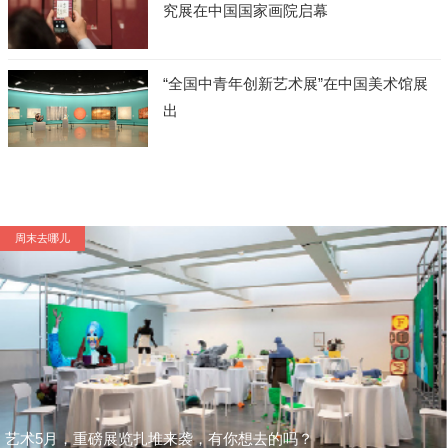
究展在中国国家画院启幕
“全国中青年创新艺术展”在中国美术馆展
出
周末去哪儿
艺术5月，重磅展览扎堆来袭，有你想去的吗？