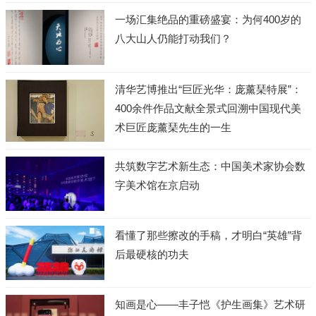
一场汇集绝品的重磅盛宴：为何400岁的
八大山人仍能打动我们？
清华艺博推出“巨匠光华：庞薰琹特展”：
400余件作品文献全景式回溯中国现代美
术巨匠庞薰琹先生的一生
共筑数字艺术新生态：中国美术家协会数
字美术馆在京启动
看懂了那些擦改的手稿，才明白“英雄”背
后最硬核的功夫
知画是心——丰子恺《护生画集》艺术研