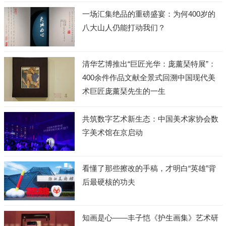
一场汇集绝品的重磅盛宴：为何400岁的
八大山人仍能打动我们？
清华艺博推出“巨匠光华：庞薰琹特展”：
400余件作品文献全景式回溯中国现代美
术巨匠庞薰琹先生的一生
共筑数字艺术新生态：中国美术家协会数
字美术馆在京启动
看懂了那些擦改的手稿，才明白“英雄”背
后最硬核的功夫
知画是心——丰子恺《护生画集》艺术研