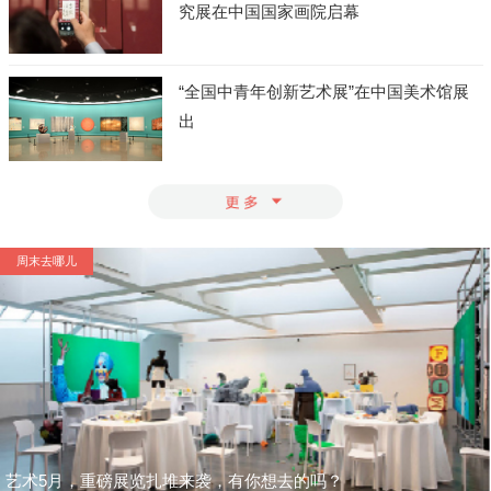
究展在中国国家画院启幕
“全国中青年创新艺术展”在中国美术馆展
出
周末去哪儿
艺术5月，重磅展览扎堆来袭，有你想去的吗？