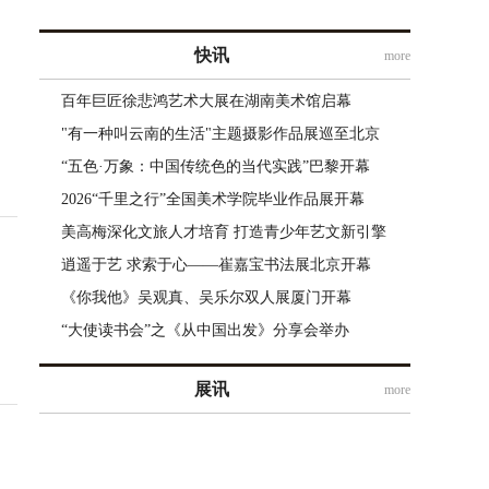
快讯
more
百年巨匠徐悲鸿艺术大展在湖南美术馆启幕
"有一种叫云南的生活"主题摄影作品展巡至北京
“五色·万象：中国传统色的当代实践”巴黎开幕
2026“千里之行”全国美术学院毕业作品展开幕
美高梅深化文旅人才培育 打造青少年艺文新引擎
逍遥于艺 求索于心——崔嘉宝书法展北京开幕
《你我他》吴观真、吴乐尔双人展厦门开幕
“大使读书会”之《从中国出发》分享会举办
展讯
more