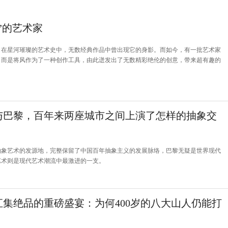
”的艺术家
，在星河璀璨的艺术史中，无数经典作品中曾出现它的身影。而如今，有一批艺术家
，而是将风作为了一种创作工具，由此迸发出了无数精彩绝伦的创意，带来超有趣的
与巴黎，百年来两座城市之间上演了怎样的抽象交
抽象艺术的发源地，完整保留了中国百年抽象主义的发展脉络，巴黎无疑是世界现代
艺术则是现代艺术潮流中最激进的一支。
汇集绝品的重磅盛宴：为何400岁的八大山人仍能打