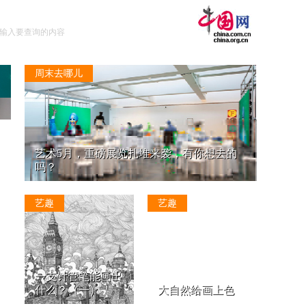
周末去哪儿
艺术5月，重磅展览扎堆来袭，有你想去的
吗？
艺趣
艺趣
一支针管笔能画出
什么？（一）
大自然给画上色