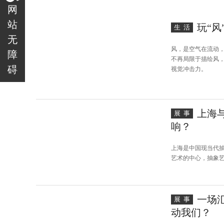
网
站
玩“风
生活
无
风，是空气在流动
障
不再局限于描绘风
碍
视觉冲击力。
上海
展事
响？
上海是中国现当代
艺术的中心，抽象
一场
展事
动我们？