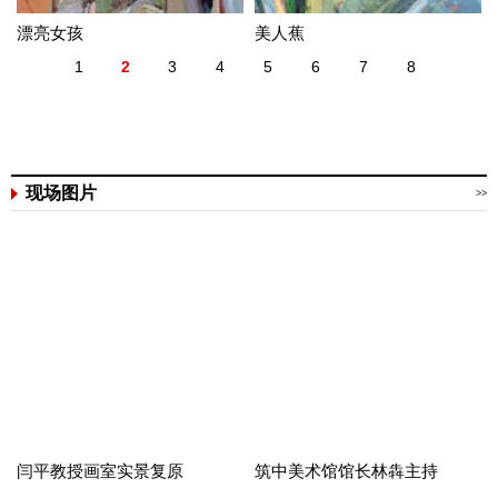
漂亮女孩
美人蕉
1
2
3
4
5
6
7
8
现场图片
>>
闫平教授画室实景复原
筑中美术馆馆长林犇主持