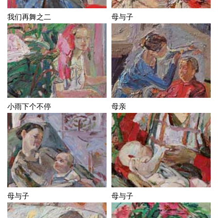
我们再舞之二
母与子
小雨下个不停
母亲
母与子
母与子