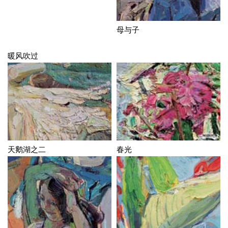
母与子
暖风吹过
天鹅湖之二
春光