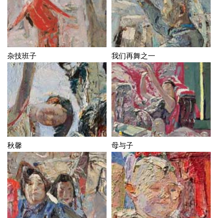
杂技班子
我们再舞之一
秋馨
母与子