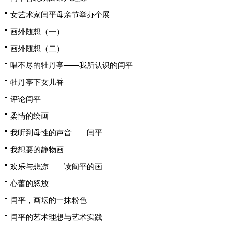
女艺术家闫平母亲节举办个展
画外随想（一）
画外随想（二）
唱不尽的牡丹亭——我所认识的闫平
牡丹亭下女儿香
评论闫平
柔情的绘画
我听到母性的声音——闫平
我想要的静物画
欢乐与悲凉——读阎平的画
心蕾的怒放
闫平，画坛的一抹粉色
闫平的艺术理想与艺术实践