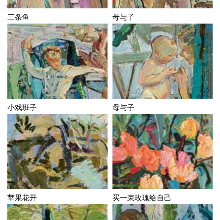
三条鱼
母与子
小戏班子
母与子
苹果花开
买一束玫瑰给自己