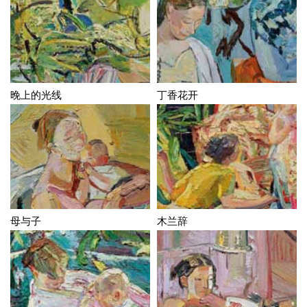
晚上的光线
丁香花开
母与子
木兰辞