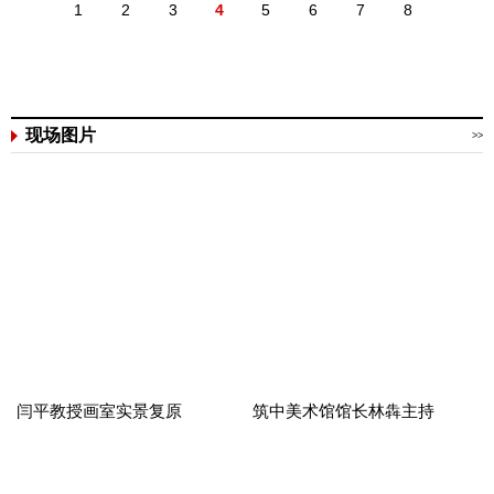
1
2
3
4
5
6
7
8
现场图片
>>
闫平教授画室实景复原
筑中美术馆馆长林犇主持