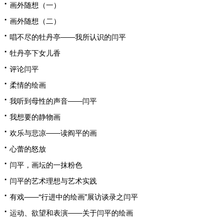
画外随想（一）
画外随想（二）
唱不尽的牡丹亭——我所认识的闫平
牡丹亭下女儿香
评论闫平
柔情的绘画
我听到母性的声音——闫平
我想要的静物画
欢乐与悲凉——读阎平的画
心蕾的怒放
闫平，画坛的一抹粉色
闫平的艺术理想与艺术实践
有戏——“行进中的绘画”展访谈录之闫平
运动、欲望和表演——关于闫平的绘画