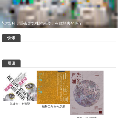
一场汇集绝品的重磅盛宴：为何400岁的
八大山人仍能打动我们？
清华艺博推出“巨匠光华：庞薰琹特展”：
400余件作品文献全景式回溯中国现代美
术巨匠庞薰琹先生的一生
共筑数字艺术新生态：中国美术家协会数
字美术馆在京启动
看懂了那些擦改的手稿，才明白“英雄”背
后最硬核的功夫
知画是心——丰子恺《护生画集》艺术研