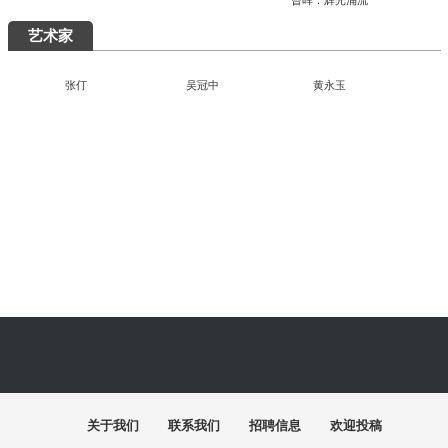
究展在中国国家画院启幕
“全国中青年创新艺术展”在中国美术馆展
出
周末去哪儿
艺术5月，重磅展览扎堆来袭，有你想去的吗？