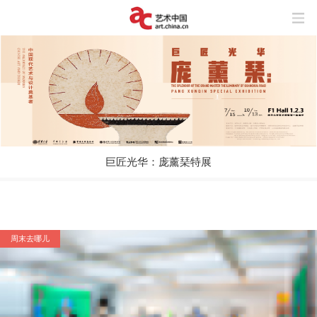
巨匠光华：庞薰琹特展
玩“风”的艺术家
上海与巴黎，百年来两座城市之间上演了
怎样的抽象交响？