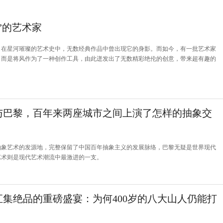
”的艺术家
，在星河璀璨的艺术史中，无数经典作品中曾出现它的身影。而如今，有一批艺术家
，而是将风作为了一种创作工具，由此迸发出了无数精彩绝伦的创意，带来超有趣的
与巴黎，百年来两座城市之间上演了怎样的抽象交
抽象艺术的发源地，完整保留了中国百年抽象主义的发展脉络，巴黎无疑是世界现代
艺术则是现代艺术潮流中最激进的一支。
汇集绝品的重磅盛宴：为何400岁的八大山人仍能打