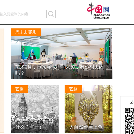
周末去哪儿
艺术5月，重磅展览扎堆来袭，有你想去的
吗？
艺趣
艺趣
一支针管笔能画出
什么？（一）
大自然给画上色