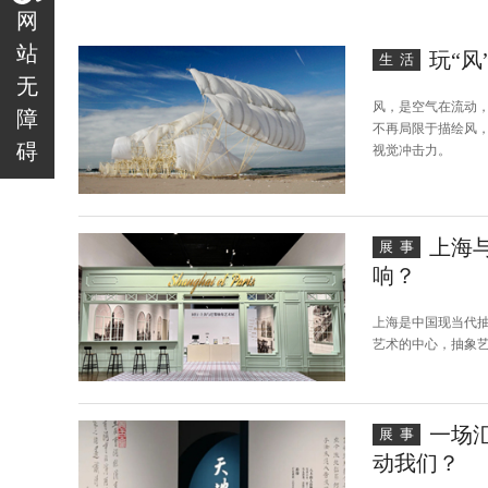
网
站
玩“风
生活
无
风，是空气在流动
障
不再局限于描绘风
碍
视觉冲击力。
上海
展事
响？
上海是中国现当代
艺术的中心，抽象
一场
展事
动我们？