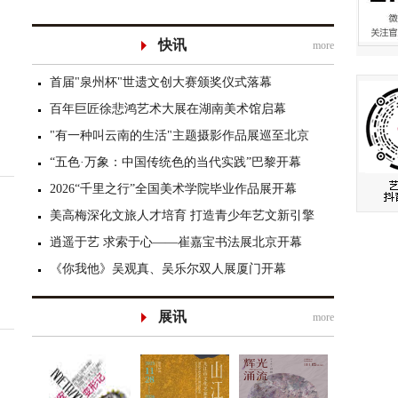
快讯
more
首届"泉州杯"世遗文创大赛颁奖仪式落幕
百年巨匠徐悲鸿艺术大展在湖南美术馆启幕
"有一种叫云南的生活"主题摄影作品展巡至北京
“五色·万象：中国传统色的当代实践”巴黎开幕
2026“千里之行”全国美术学院毕业作品展开幕
美高梅深化文旅人才培育 打造青少年艺文新引擎
逍遥于艺 求索于心——崔嘉宝书法展北京开幕
《你我他》吴观真、吴乐尔双人展厦门开幕
展讯
more