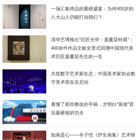
一场汇集绝品的重磅盛宴：为何400岁的
八大山人仍能打动我们？
清华艺博推出“巨匠光华：庞薰琹特展”：
400余件作品文献全景式回溯中国现代美
术巨匠庞薰琹先生的一生
共筑数字艺术新生态：中国美术家协会数
字美术馆在京启动
看懂了那些擦改的手稿，才明白“英雄”背
后最硬核的功夫
知画是心——丰子恺《护生画集》艺术研