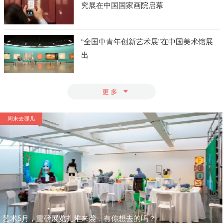
究展在中国国家画院启幕
“全国中青年创新艺术展”在中国美术馆展
出
周末去哪儿
艺术5月，重磅展览扎堆来袭，有你想去的吗？