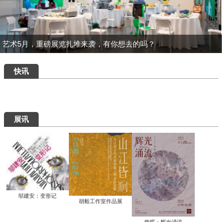
一场汇集绝品的重磅盛宴：为何400岁的
八大山人仍能打动我们？
清华艺博推出“巨匠光华：庞薰琹特展”：
400余件作品文献全景式回溯中国现代美
术巨匠庞薰琹先生的一生
共筑数字艺术新生态：中国美术家协会数
字美术馆在京启动
看懂了那些擦改的手稿，才明白“英雄”背
后最硬核的功夫
知画是心——丰子恺《护生画集》艺术研