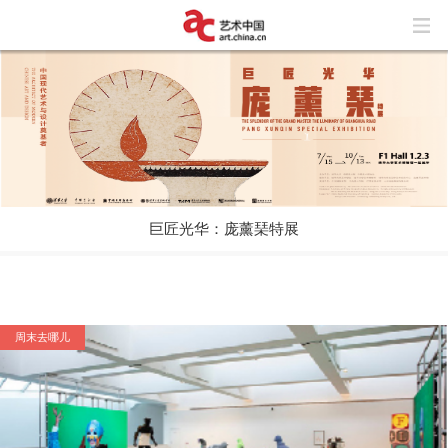
巨匠光华：庞薰琹特展
玩“风”的艺术家
上海与巴黎，百年来两座城市之间上演了
怎样的抽象交响？