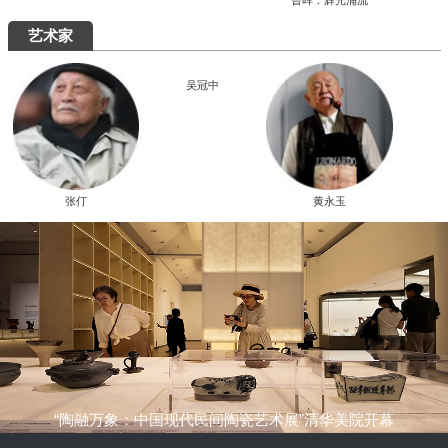
究展在中国国家画院启幕
“全国中青年创新艺术展”在中国美术馆展
出
周末去哪儿
艺术5月，重磅展览扎堆来袭，有你想去的吗？