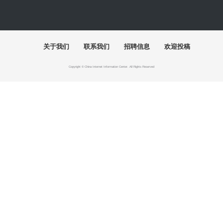
快讯
2026“桃李新苗”少儿舞蹈展演及系列活动举行
首届"泉州杯"世遗文创大赛颁奖仪式落幕
百年巨匠徐悲鸿艺术大展在湖南美术馆启幕
"有一种叫云南的生活"主题摄影作品展巡至北京
“五色·万象：中国传统色的当代实践”巴黎开幕
2026“千里之行”全国美术学院毕业作品展开幕
展讯
探本溯源