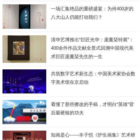
一场汇集绝品的重磅盛宴：为何400岁的
八大山人仍能打动我们？
清华艺博推出“巨匠光华：庞薰琹特展”：
400余件作品文献全景式回溯中国现代美
术巨匠庞薰琹先生的一生
共筑数字艺术新生态：中国美术家协会数
字美术馆在京启动
看懂了那些擦改的手稿，才明白“英雄”背
后最硬核的功夫
知画是心——丰子恺《护生画集》艺术研