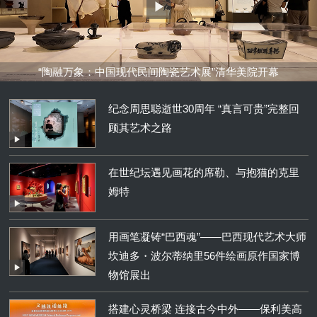
“陶融万象：中国现代民间陶瓷艺术展”清华美院开幕
纪念周思聪逝世30周年 “真言可贵”完整回
顾其艺术之路
在世纪坛遇见画花的席勒、与抱猫的克里
姆特
用画笔凝铸“巴西魂”——巴西现代艺术大师
坎迪多・波尔蒂纳里56件绘画原作国家博
物馆展出
搭建心灵桥梁 连接古今中外——保利美高