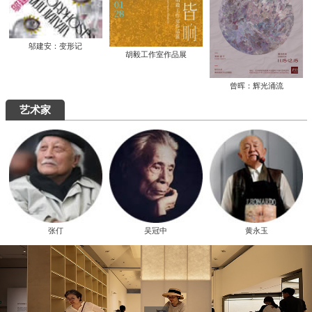
邬建安：变形记
胡毅工作室作品展
曾晖：辉光涌流
艺术家
张仃
吴冠中
黄永玉