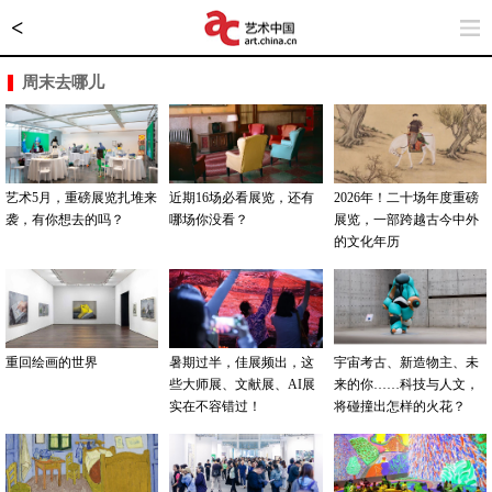
<
周末去哪儿
艺术5月，重磅展览扎堆来
近期16场必看展览，还有
2026年！二十场年度重磅
袭，有你想去的吗？
哪场你没看？
展览，一部跨越古今中外
的文化年历
重回绘画的世界
暑期过半，佳展频出，这
宇宙考古、新造物主、未
些大师展、文献展、AI展
来的你……科技与人文，
实在不容错过！
将碰撞出怎样的火花？