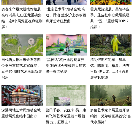
奥赛来华最大规模馆藏展
“北京艺术季”燃动全城 高
霍克尼沉浸展、美院毕业
亮相浦美 红山玉龙重磅集
迪、乔治·兰多沪上奏响西
季、蓬皮杜中心藏耀眼经
结…这8个展览正在疯狂刷
班牙艺术狂想曲
典…“五一”重磅展TOP12
屏！
推荐！
当代唐人推出朱金石等四
“黑神话”杭州掀起观展狂
清明假期不宅家｜贝聿
位亚洲重磅艺术家群展，
潮 刘丹迄今规模最大展览
铭、陈逸飞、穆夏、法布
泰当代·湖畔艺术画廊新展
将于香港呈现
里斯·伊贝尔……4月必看
启用
展览TOP10
深港两地艺术周燃动全城
盐田千春、安妮卡·易、康
多位艺术家个展重磅开幕
重磅展览集结中国南方
剑飞等艺术家重磅个展领
约翰・莫尔绘画奖首设“当
衔 走，赶展去！
代水墨奖”