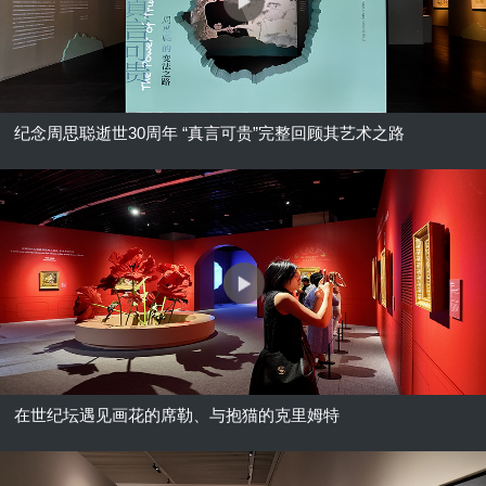
纪念周思聪逝世30周年 “真言可贵”完整回顾其艺术之路
在世纪坛遇见画花的席勒、与抱猫的克里姆特