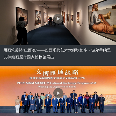
用画笔凝铸“巴西魂”——巴西现代艺术大师坎迪多・波尔蒂纳里
56件绘画原作国家博物馆展出