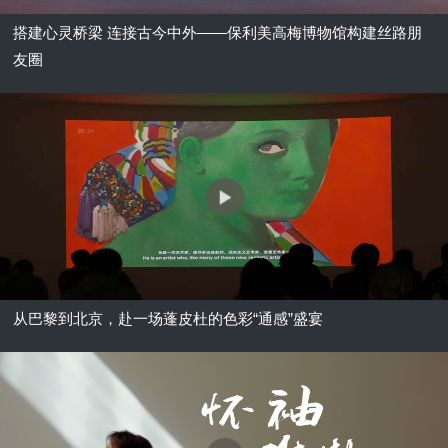
搭建心灵桥梁 连接古今中外——保利美高梅博物馆构建丝路朋
友圈
从巴黎到北京，赴一场蓬皮杜的色彩“通感”盛宴