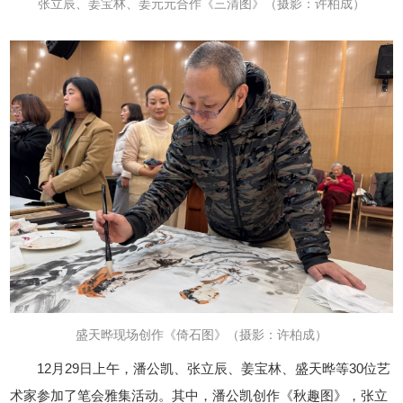
张立辰、姜宝林、姜元元合作《三清图》
（摄影：许柏成）
盛天晔现场创作《倚石图》
（摄影：许柏成）
12月29日上午，潘公凯、张立辰、姜宝林、
盛天晔
等30位艺
术家参加了笔会雅集活动。其中，
潘公凯创作《秋趣图》，张立