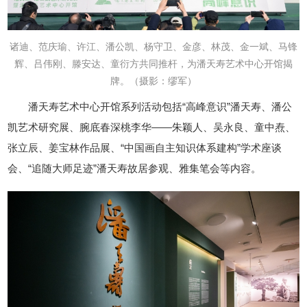
诸迪、范庆瑜、许江、潘公凯、杨守卫、金彦、林茂、金一斌、马锋
辉、吕伟刚、滕安达、童衍方共同推杆，为潘天寿艺术中心开馆揭
牌。
（摄影：缪军）
潘天寿艺术中心开馆系列活动包括“高峰意识”潘天寿、潘公
凯艺术研究展、腕底春深桃李华——朱颖人、吴永良、童中焘、
张立辰、姜宝林作品展、“中国画自主知识体系建构”学术座谈
会、“追随大师足迹”潘天寿故居参观、雅集笔会等内容。