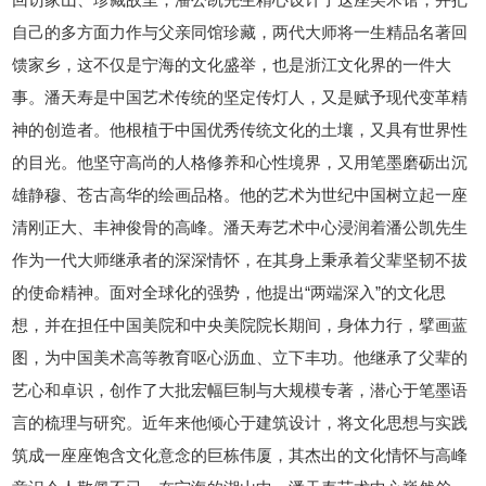
自己的多方面力作与父亲同馆珍藏，两代大师将一生精品名著回
馈家乡，这不仅是宁海的文化盛举，也是浙江文化界的一件大
事。潘天寿是中国艺术传统的坚定传灯人，又是赋予现代变革精
神的创造者。他根植于中国优秀传统文化的土壤，又具有世界性
的目光。他坚守高尚的人格修养和心性境界，又用笔墨磨砺出沉
雄静穆、苍古高华的绘画品格。他的艺术为世纪中国树立起一座
清刚正大、丰神俊骨的高峰。潘天寿艺术中心浸润着潘公凯先生
作为一代大师继承者的深深情怀，在其身上秉承着父辈坚韧不拔
的使命精神。面对全球化的强势，他提出“两端深入”的文化思
想，并在担任中国美院和中央美院院长期间，身体力行，擘画蓝
图，为中国美术高等教育呕心沥血、立下丰功。他继承了父辈的
艺心和卓识，创作了大批宏幅巨制与大规模专著，潜心于笔墨语
言的梳理与研究。近年来他倾心于建筑设计，将文化思想与实践
筑成一座座饱含文化意念的巨栋伟厦，其杰出的文化情怀与高峰