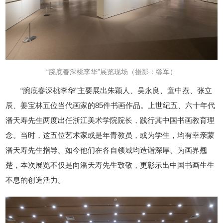
“腕底春深桃李华”
展览现场
（摄影：缪军）
“腕底春深桃李华”主要展出朱颖人、吴永良、童中焘、张立
辰、姜宝林五位当代画家的85件书画作品。上世纪五、六十年代
潘天寿先生两度出任浙江美术学院院长，践行其中国书画教育理
念。当时，这五位艺术家或是年青教员，或为学生，均有幸亲蒙
潘天寿先生指导。如今他们在各自领域均造诣深厚、为画界翘
楚，本次展览不仅是向潘天寿先生致敬，更彰示出中国书画生生
不息的创造活力。