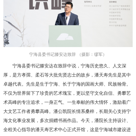
宁海县委书记滕安达
致辞 （摄影：缪军）
宁海县委书记滕安达在致辞中说，宁海历史悠久、人文深
厚，是方孝孺、柔石等大批先贤志士的故乡，潘天寿先生是其中
卓越代表。先生是生于宁海、长于宁海的国画大师、民族翰骨。
不仅为世界留下了珍贵的艺术瑰宝，更以坚守文化自信、勇攀艺
术高峰的专注追求，一身正气、一生奉献的伟大情怀，激励着广
大文艺工作者勇攀高峰。潘公凯院长情系桑梓，长期关心支持宁
海文化事业发展，多次捐赠书画作品。今天，潘院长主持设计、
全程关心指导的潘天寿艺术中心正式开馆，这是宁海城市建设进