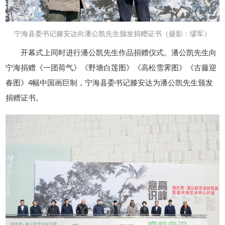
宁海县委书记滕安达向
潘
公凯先生
颁发捐赠证书
（摄影：缪军）
开幕式上同时进行潘公凯先生作品捐赠仪式。潘公凯先生向
宁海捐赠《一团荷气》《野塘白莲图》《高松雪霁图》《古藤迎
春图》4幅中国画巨制，宁海县委书记滕安达为潘公凯先生颁发
捐赠证书。