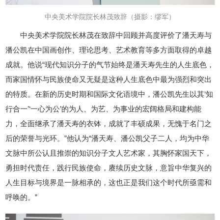
中央美术学院院长林茂致辞
（摄影：缪军）
中央美术学院院长林茂在致辞中回顾并高度评价了潘天寿与
潘公凯在中国画创作、理论思考、艺术教育等多方面取得的卓越
成就。他说“现代知识分子的气节始终是潘天寿先生的人生底色，
而家国情怀与民族使命又无疑是这种人生底色中最为强烈和突出
的特质。在新的历史时期和国际文化语境中，潘公凯先生以其‘知
行合一’‘一心为公’的为人、为艺、为事业的宏阔格局和建构能
力，全面继承了潘天寿的衣钵，成就了丰硕成果，无愧于名门之
后的荣誉与光环。”他认为“潘天寿、潘公凯父子二人，均为中华
文脉中所公认且推崇的知识分子文人艺术家，其胸怀家国天下，
勇担时代责任，践行民族使命，赓续历史文脉，意旨中华复兴的
人生目标与境界是一脉相承的，这也正是我们这个时代所亟需和
呼唤的。”