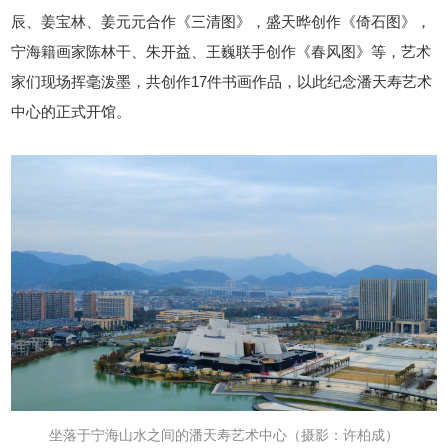
辰、姜宝林、姜元元合作《三清图》，盛天晔创作《倚石图》，
宁海籍画家陈林干、
朱开益、
王巍联手创作《春风图》等，艺术
家们
现场挥毫泼墨，共创作17件书画作品，以此纪念潘天寿艺术
中心的正式开馆。
坐落于宁海山水之间的潘天寿艺术中心
（摄影：许柏成）