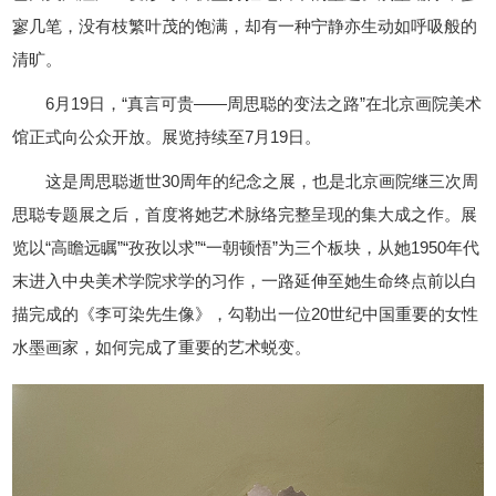
寥几笔，没有枝繁叶茂的饱满，却有一种宁静亦生动如呼吸般的
清旷。
6月19日，“真言可贵——周思聪的变法之路”在北京画院美术
馆正式向公众开放。展览持续至7月19日。
这是周思聪逝世30周年的纪念之展，也是北京画院继三次周
思聪专题展之后，首度将她艺术脉络完整呈现的集大成之作。展
览以“高瞻远瞩”“孜孜以求”“一朝顿悟”为三个板块，从她1950年代
末进入中央美术学院求学的习作，一路延伸至她生命终点前以白
描完成的《李可染先生像》，勾勒出一位20世纪中国重要的女性
水墨画家，如何完成了重要的艺术蜕变。