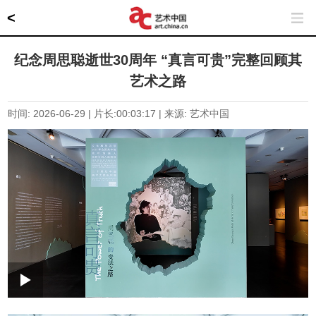
<
纪念周思聪逝世30周年 “真言可贵”完整回顾其
艺术之路
时间: 2026-06-29 | 片长:
00:03:17
| 来源: 艺术中国
Loaded
:
Play
0:00
/
--:--
Play
Picture-
Mute
Fullscr
in-
Picture
1.55%
Video