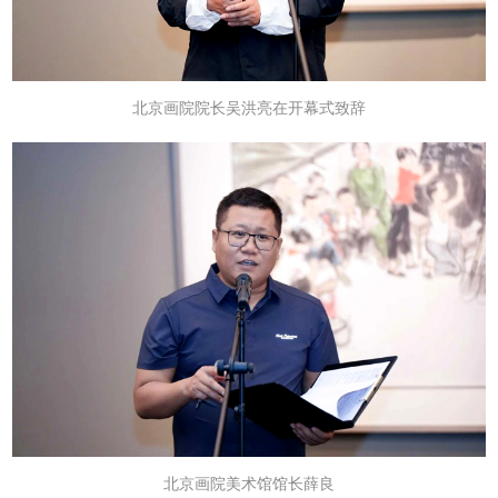
北京画院院长吴洪亮在开幕式致辞
北京画院美术馆馆长薛良