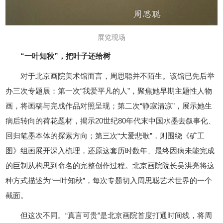
展览现场
“一叶知秋”，把叶子还给树
对于北京画院美术馆而言，周思聪并不陌生。该馆已先后举
办三次专题展：第一次“我爱平凡的人”，聚焦她早期主题性人物
画，将画稿与完成作品对照呈现；第二次“静寂清凉”，展示她生
病后转向的荷花题材，揭示20世纪80年代末中国水墨去叙事化、
回归笔墨本体的探索方向；第三次“大爱悲歌”，则围绕《矿工
图》组画展开深入梳理，还原这套历时数年、最终因病未能完成
的巨制从构思到命名的完整创作过程。北京画院院长吴洪亮将这
种方式描述为“一叶知秋”，每次专题切入周思聪艺术世界的一个
截面。
但这次不同。“真言可贵”是北京画院首度打通时间线，将周