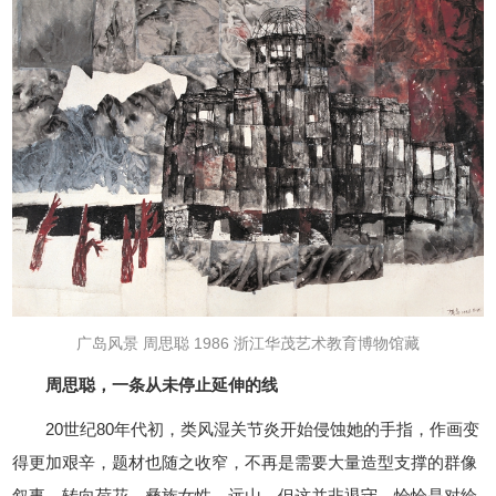
广岛风景 周思聪 1986 浙江华茂艺术教育博物馆藏
周思聪，一条从未停止延伸的线
20世纪80年代初，类风湿关节炎开始侵蚀她的手指，作画变
得更加艰辛，题材也随之收窄，不再是需要大量造型支撑的群像
叙事，转向荷花、彝族女性、远山。但这并非退守，恰恰是对绘