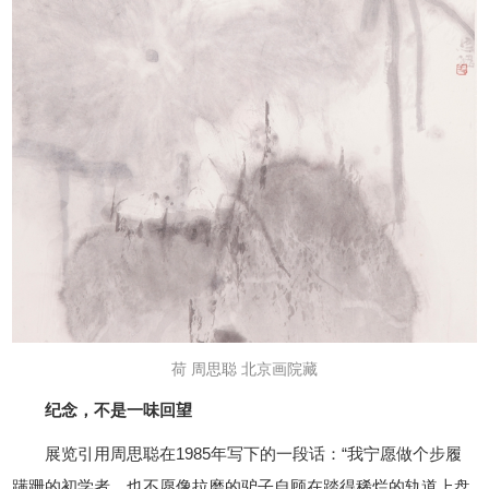
荷 周思聪 北京画院藏
纪念，不是一味回望
展览引用周思聪在1985年写下的一段话：“我宁愿做个步履
蹒跚的初学者，也不愿像拉磨的驴子自顾在踏得稀烂的轨道上盘