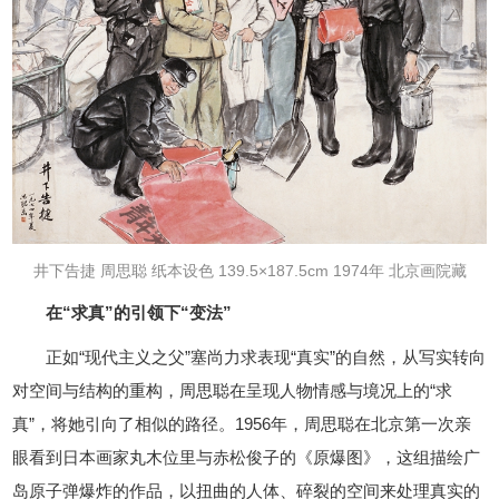
井下告捷 周思聪 纸本设色 139.5×187.5cm 1974年 北京画院藏
在“求真”的引领下“变法”
正如“现代主义之父”塞尚力求表现“真实”的自然，从写实转向
对空间与结构的重构，周思聪在呈现人物情感与境况上的“求
真”，将她引向了相似的路径。1956年，周思聪在北京第一次亲
眼看到日本画家丸木位里与赤松俊子的《原爆图》，这组描绘广
岛原子弹爆炸的作品，以扭曲的人体、碎裂的空间来处理真实的