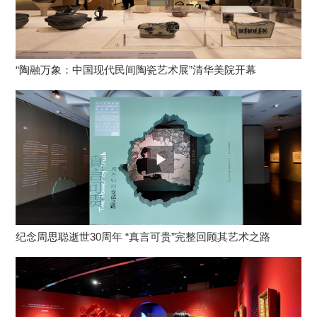
“陶融万象：中国现代民间陶瓷艺术展”清华美院开幕
纪念周思聪逝世30周年 “真言可贵”完整回顾其艺术之路