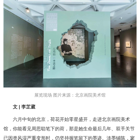
展览现场 图片来源：北京画院美术馆
文 | 李芷葳
六月中旬的北京，荷花开始零星盛开，走进北京画院美术
馆，你能看见周思聪笔下的荷，那是她生命最后几年、双手关节
已因类风湿严重变形时，仍坚持握笔留下的墨迹。淡墨铺陈，寥