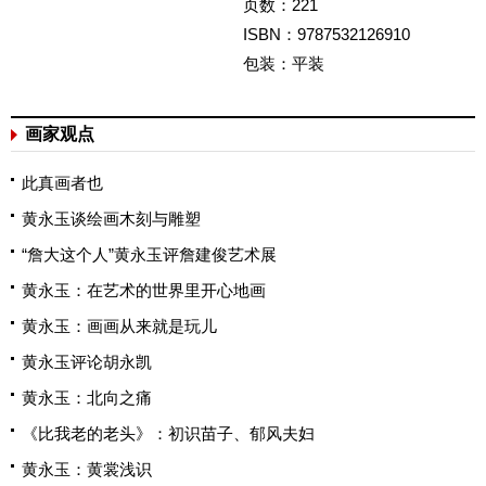
页数：221
ISBN：9787532126910
包装：平装
画家观点
此真画者也
黄永玉谈绘画木刻与雕塑
“詹大这个人”黄永玉评詹建俊艺术展
黄永玉：在艺术的世界里开心地画
黄永玉：画画从来就是玩儿
黄永玉评论胡永凯
黄永玉：北向之痛
《比我老的老头》：初识苗子、郁风夫妇
黄永玉：黄裳浅识