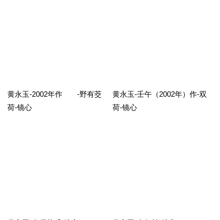
黄永玉-2002年作 -野有茭
黄永玉-壬午（2002年）作-双
荷-镜心
荷-镜心