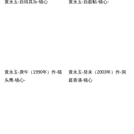
黄永玉-自得其乐-镜心
黄永玉-自叙帖-镜心-
黄永玉-庚午（1990年）作-猫
黄永玉-癸未（2003年）作-洞
头鹰-镜心-
庭香满-镜心