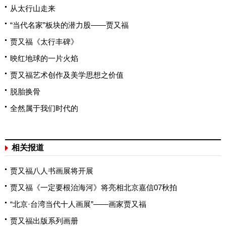
从太行山走来
“当代名家”板块的潜力股——贾又福
贾又福《太行丰碑》
映红地球的一片火焰
贾又福艺术创作及美学思想之价值
脱胎换骨
全然属于我们时代的
相关报道
贾又福八人书画展将开展
贾又福《一定要根治海河》将亮相北京嘉信07秋拍
“北京·台湾当代十人画展”——画家贾又福
贾又福出版系列画册