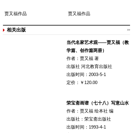
贾又福作品
贾又福作品
相关出版
>>
当代名家艺术观——贾又福（教
学篇、创作篇两册）
作者：贾又福 著
出版社 河北教育出版社
出版时间：2003-5-1
定价：￥120.00
荣宝斋画谱（七十八）写意山水
作者：贾又福 绘本社 编
出版社：荣宝斋出版社
出版时间：1993-4-1