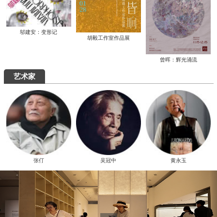
邬建安：变形记
胡毅工作室作品展
曾晖：辉光涌流
艺术家
张仃
吴冠中
黄永玉