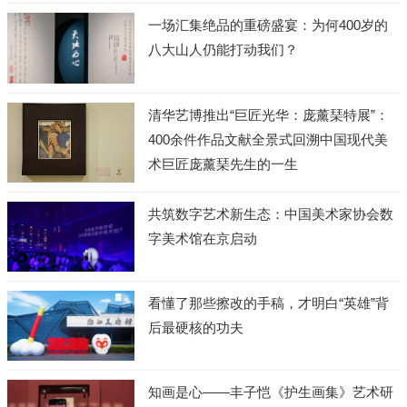
一场汇集绝品的重磅盛宴：为何400岁的
八大山人仍能打动我们？
清华艺博推出“巨匠光华：庞薰琹特展”：
400余件作品文献全景式回溯中国现代美
术巨匠庞薰琹先生的一生
共筑数字艺术新生态：中国美术家协会数
字美术馆在京启动
看懂了那些擦改的手稿，才明白“英雄”背
后最硬核的功夫
知画是心——丰子恺《护生画集》艺术研