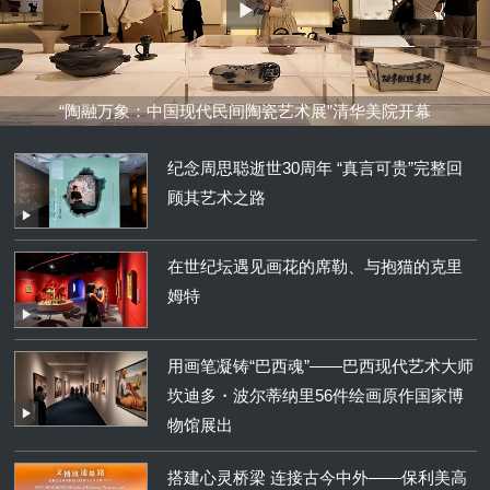
“陶融万象：中国现代民间陶瓷艺术展”清华美院开幕
纪念周思聪逝世30周年 “真言可贵”完整回
顾其艺术之路
在世纪坛遇见画花的席勒、与抱猫的克里
姆特
用画笔凝铸“巴西魂”——巴西现代艺术大师
坎迪多・波尔蒂纳里56件绘画原作国家博
物馆展出
搭建心灵桥梁 连接古今中外——保利美高