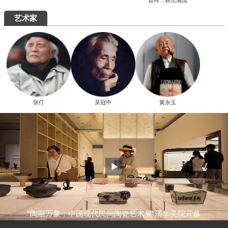
究展在中国国家画院启幕
“全国中青年创新艺术展”在中国美术馆展
出
周末去哪儿
艺术5月，重磅展览扎堆来袭，有你想去的吗？