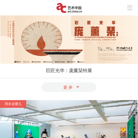
巨匠光华：庞薰琹特展
玩“风”的艺术家
上海与巴黎，百年来两座城市之间上演了
怎样的抽象交响？