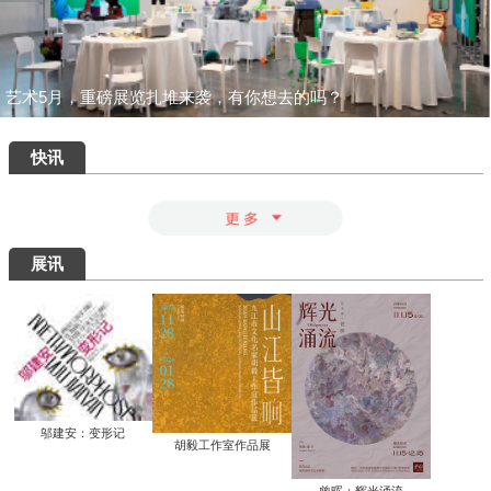
一场汇集绝品的重磅盛宴：为何400岁的
八大山人仍能打动我们？
清华艺博推出“巨匠光华：庞薰琹特展”：
400余件作品文献全景式回溯中国现代美
术巨匠庞薰琹先生的一生
共筑数字艺术新生态：中国美术家协会数
字美术馆在京启动
看懂了那些擦改的手稿，才明白“英雄”背
后最硬核的功夫
知画是心——丰子恺《护生画集》艺术研