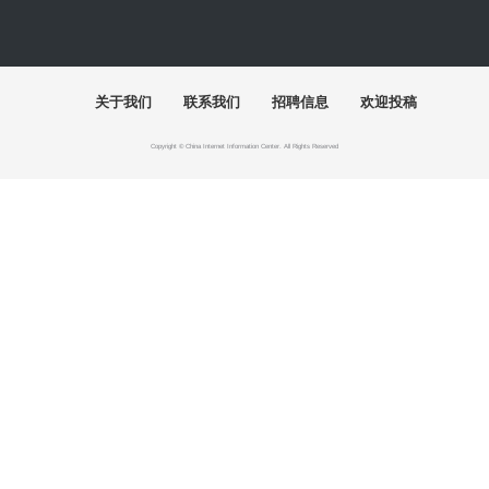
快讯
首届"泉州杯"世遗文创大赛颁奖仪式落幕
百年巨匠徐悲鸿艺术大展在湖南美术馆启幕
"有一种叫云南的生活"主题摄影作品展巡至北京
“五色·万象：中国传统色的当代实践”巴黎开幕
2026“千里之行”全国美术学院毕业作品展开幕
美高梅深化文旅人才培育 打造青少年艺文新引擎
展讯