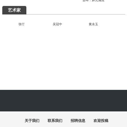
究展在中国国家画院启幕
“全国中青年创新艺术展”在中国美术馆展
出
周末去哪儿
艺术5月，重磅展览扎堆来袭，有你想去的吗？