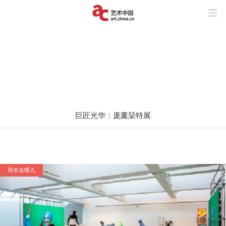
巨匠光华：庞薰琹特展
玩“风”的艺术家
上海与巴黎，百年来两座城市之间上演了
怎样的抽象交响？