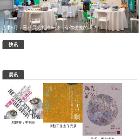
一场汇集绝品的重磅盛宴：为何400岁的
八大山人仍能打动我们？
清华艺博推出“巨匠光华：庞薰琹特展”：
400余件作品文献全景式回溯中国现代美
术巨匠庞薰琹先生的一生
共筑数字艺术新生态：中国美术家协会数
字美术馆在京启动
看懂了那些擦改的手稿，才明白“英雄”背
后最硬核的功夫
知画是心——丰子恺《护生画集》艺术研