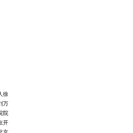
人徐
刘万
院院
在开
北京