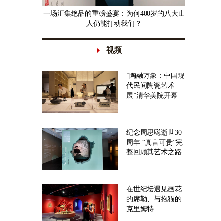
一场汇集绝品的重磅盛宴：为何400岁的八大山
人仍能打动我们？
视频
“陶融万象：中国现
代民间陶瓷艺术
展”清华美院开幕
纪念周思聪逝世30
周年 “真言可贵”完
整回顾其艺术之路
在世纪坛遇见画花
的席勒、与抱猫的
克里姆特