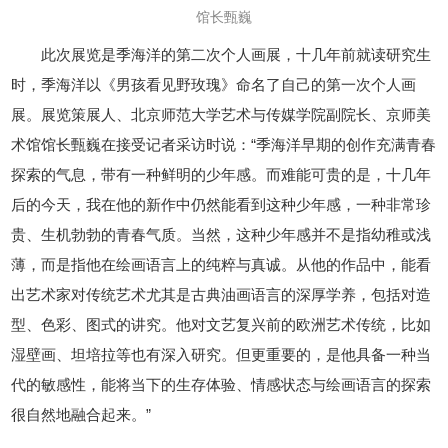
馆长甄巍
此次展览是季海洋的第二次个人画展，十几年前就读研究生
时，季海洋以《男孩看见野玫瑰》命名了自己的第一次个人画
展。展览策展人、北京师范大学艺术与传媒学院副院长、京师美
术馆馆长甄巍在接受记者采访时说：“季海洋早期的创作充满青春
探索的气息，带有一种鲜明的少年感。而难能可贵的是，十几年
后的今天，我在他的新作中仍然能看到这种少年感，一种非常珍
贵、生机勃勃的青春气质。当然，这种少年感并不是指幼稚或浅
薄，而是指他在绘画语言上的纯粹与真诚。从他的作品中，能看
出艺术家对传统艺术尤其是古典油画语言的深厚学养，包括对造
型、色彩、图式的讲究。他对文艺复兴前的欧洲艺术传统，比如
湿壁画、坦培拉等也有深入研究。但更重要的，是他具备一种当
代的敏感性，能将当下的生存体验、情感状态与绘画语言的探索
很自然地融合起来。”