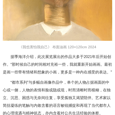
《我也害怕我自己》 布面油画 120×120cm 2024
据季海洋介绍，此次展览展出的作品大多于2021年后开始创
作。“那时候自己的时间相对充裕一些，我就重新开始画画。最初
是画一些带有情绪和想象的小画，更多是一种内在感受的表达。”
“都市系列”与多幅自画像作品中，单个的人物占据画面的中
心或一侧，人物的表情和脸或隐或现，时而清晰时而模糊，在独
立、沉思、困惑与无奈间往复，享受孤独又渴望陪伴。艺术家以
简括凝练的笔触与内敛含蓄的语言敏锐捕捉和再现了当代都市人
的心理境遇与精神状态，亦内含着对公共生活经验的体察。