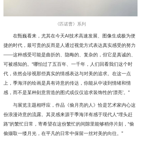
《匹诺曹》系列
在甄巍看来，尤其在今天AI技术高速发展、图像生成极为便
捷的时代，最可贵的反而是人通过视觉方式表达真实感受的努力
——这种感受可能是曲折的、隐晦的、复杂的，但它是真诚的、
可被感知的。“哪怕过了五百年、一千年，人们回看我们这个时
代，依然会珍视那些真实的情感表达与对美的追求。在这一点
上，季海洋的绘画是具有诗意的传达，你能从中读到情绪和情
感，而不是某种刻意营造的图式或仅仅追求装饰性的‘漂亮’。”
与展览主题相呼应，作品《偷月亮的人》恰是艺术家内心这
份浪漫诗意的流露。其灵感来源于季海洋有感于现代人“埋头赶
路”的繁忙日常，寄希望在这份繁忙的间隙里能够稍停片刻，“偷
偷撷取一缕月光，在平凡的日常中保留一丝对美的向往。”