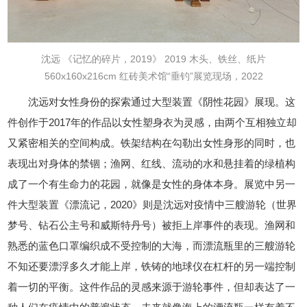
沈远
《记忆的碎片，2019》
2019
木头、铁丝、纸片
560x160x216cm
红砖美术馆“垂钓”展览现场，2022
沈远对女性身份的探索通过大型装置《阴性花园》展现。这
件创作于2017年的作品以女性塑身衣为灵感，由两个互相独立却
又紧密相关的空间构成。铁架结构在勾勒出女性身形的同时，也
表现出对身体的禁锢；渔网、红线、流动的水和悬挂着的绿植构
成了一个有生命力的花园，就像是女性的身体本身。展览中另一
件大型装置《漂流记，2020》则是沈远对疫情中三艘游轮（世界
梦号、钻石公主号和威斯特丹号）被拒上岸事件的表现。渔网和
熟悉的蓝色口罩编织成不受控制的大海，而漂流瓶里的三艘游轮
不知还要漂浮多久才能上岸，铁铸的地球仪在杠杆的另一端控制
着一切的平衡。这件作品的灵感来源于游轮事件，但却表达了一