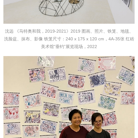
沈远
《马特奥和我，2019-2021》
2019
图画、照片、铁笼、地毯、
洗脸盆、抹布、影像
铁笼尺寸：240 x 175 x 120 cm，4A-35张
红砖
美术馆“垂钓”展览现场，2022