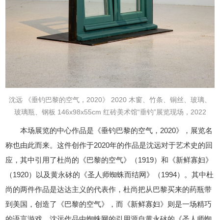
沈远
《垂钓巴黎的空气，2020》
2020
木窗、竹条、铜丝、玻璃、
玻璃瓶、钢板
146x98x55cm
红砖美术馆“垂钓”展览现场，2022
本场展览的中心作品是《垂钓巴黎的空气，2020》，展览名
称也由此而来。这件创作于2020年的作品是沈远对于艺术史的回
应，其中引用了杜尚的《巴黎的空气》（1919）和《新鲜寡妇》
（1920）以及黄永砅的《圣人师蜘蛛而结网》（1994）。其中杜
尚的两件作品是达达主义的代表作，杜尚把从巴黎买来的药瓶带
到美国，创造了《巴黎的空气》，而《新鲜寡妇》则是一场精巧
的语言游戏。沈远作品中蜘蛛网的引用源自黄永砅的《圣人师蜘