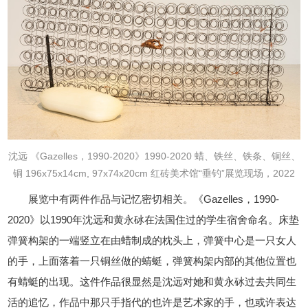
沈远
《Gazelles，1990-2020》
1990-2020
蜡、铁丝、铁条、铜丝、
铜
196x75x14cm, 97x74x20cm
红砖美术馆“垂钓”展览现场，2022
展览中有两件作品与记忆密切相关。《Gazelles，1990-
2020》以1990年沈远和黄永砅在法国住过的学生宿舍命名。床垫
弹簧构架的一端竖立在由蜡制成的枕头上，弹簧中心是一只女人
的手，上面落着一只铜丝做的蜻蜓，弹簧构架内部的其他位置也
有蜻蜓的出现。这件作品很显然是沈远对她和黄永砅过去共同生
活的追忆，作品中那只手指代的也许是艺术家的手，也或许表达