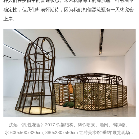
种人们在疫情中的普遍状态。未来就像海上的漂流瓶一样有着不
确定性，但我们却满怀期待，因为我们相信漂流瓶有一天终究会
上岸。
沈远
《阴性花园》
2017
铁架结构、铸铁喷泉、渔网、编织物、
水
600x500x320cm, 380x230x550cm
红砖美术馆“垂钓”展览现场，