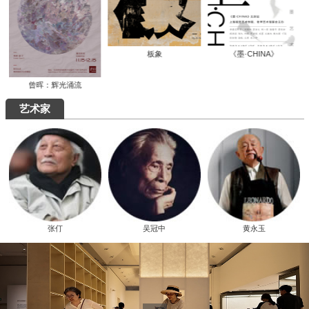
板象
《墨·CHINA》
曾晖：辉光涌流
艺术家
张仃
吴冠中
黄永玉