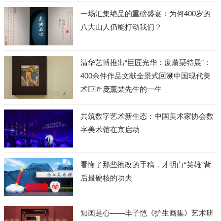
一场汇集绝品的重磅盛宴：为何400岁的
八大山人仍能打动我们？
清华艺博推出“巨匠光华：庞薰琹特展”：
400余件作品文献全景式回溯中国现代美
术巨匠庞薰琹先生的一生
共筑数字艺术新生态：中国美术家协会数
字美术馆在京启动
看懂了那些擦改的手稿，才明白“英雄”背
后最硬核的功夫
知画是心——丰子恺《护生画集》艺术研