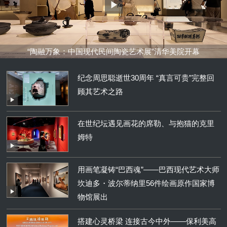
“陶融万象：中国现代民间陶瓷艺术展”清华美院开幕
纪念周思聪逝世30周年 “真言可贵”完整回
顾其艺术之路
在世纪坛遇见画花的席勒、与抱猫的克里
姆特
用画笔凝铸“巴西魂”——巴西现代艺术大师
坎迪多・波尔蒂纳里56件绘画原作国家博
物馆展出
搭建心灵桥梁 连接古今中外——保利美高