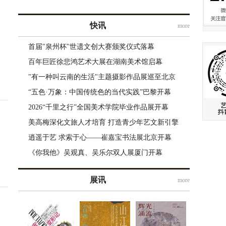
快讯
more
首届"泉州杯"世遗文创大赛颁奖仪式落幕
百年巨匠徐悲鸿艺术大展在湖南美术馆启幕
"有一种叫云南的生活"主题摄影作品展巡至北京
“五色·万象：中国传统色的当代实践”巴黎开幕
2026“千里之行”全国美术学院毕业作品展开幕
美高梅深化文旅人才培育 打造青少年艺文新引擎
逍遥于艺 求索于心——崔嘉宝书法展北京开幕
《你我他》吴观真、吴乐尔双人展厦门开幕
展讯
more