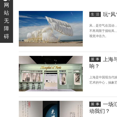
网
站
玩“风
生活
无
风，是空气在流动
障
不再局限于描绘风
碍
视觉冲击力。
上海
展事
响？
上海是中国现当代
艺术的中心，抽象
一场
展事
动我们？