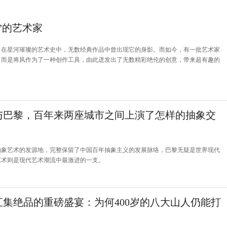
”的艺术家
，在星河璀璨的艺术史中，无数经典作品中曾出现它的身影。而如今，有一批艺术家
，而是将风作为了一种创作工具，由此迸发出了无数精彩绝伦的创意，带来超有趣的
与巴黎，百年来两座城市之间上演了怎样的抽象交
抽象艺术的发源地，完整保留了中国百年抽象主义的发展脉络，巴黎无疑是世界现代
艺术则是现代艺术潮流中最激进的一支。
汇集绝品的重磅盛宴：为何400岁的八大山人仍能打