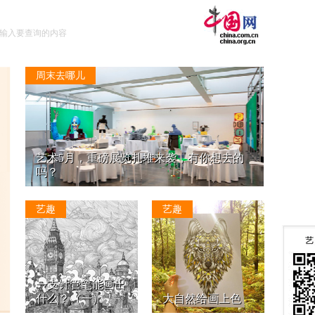
周末去哪儿
艺术5月，重磅展览扎堆来袭，有你想去的
吗？
艺趣
艺趣
一支针管笔能画出
什么？（一）
大自然给画上色