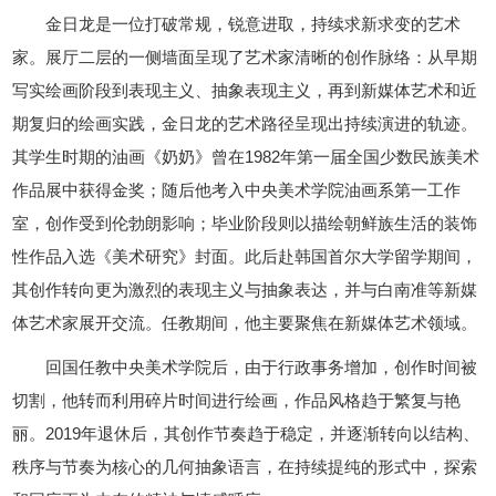
金日龙是一位打破常规，锐意进取，持续求新求变的艺术
家。展厅二层的一侧墙面呈现了艺术家清晰的创作脉络：从早期
写实绘画阶段到表现主义、抽象表现主义，再到新媒体艺术和近
期复归的绘画实践，金日龙的艺术路径呈现出持续演进的轨迹。
其学生时期的油画《奶奶》曾在1982年第一届全国少数民族美术
作品展中获得金奖；随后他考入中央美术学院油画系第一工作
室，创作受到伦勃朗影响；毕业阶段则以描绘朝鲜族生活的装饰
性作品入选《美术研究》封面。此后赴韩国首尔大学留学期间，
其创作转向更为激烈的表现主义与抽象表达，并与白南准等新媒
体艺术家展开交流。任教期间，他主要聚焦在新媒体艺术领域。
回国任教中央美术学院后，由于行政事务增加，创作时间被
切割，他转而利用碎片时间进行绘画，作品风格趋于繁复与艳
丽。2019年退休后，其创作节奏趋于稳定，并逐渐转向以结构、
秩序与节奏为核心的几何抽象语言，在持续提纯的形式中，探索