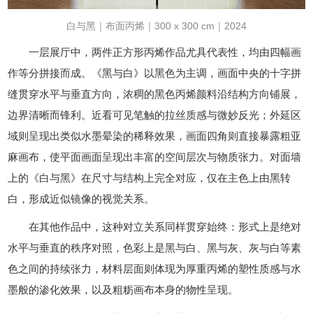
白与黑｜布面丙烯｜300 x 300 cm｜2024
一层展厅中，两件正方形丙烯作品尤具代表性，均由四幅画
作等分拼接而成。《黑与白》以黑色为主调，画面中央的十字拼
缝贯穿水平与垂直方向，浓稠的黑色丙烯颜料沿结构方向铺展，
边界清晰而锋利。近看可见笔触的拉丝质感与微妙反光；外延区
域则呈现出类似水墨晕染的稀释效果，画面四角则直接暴露粗亚
麻画布，使平面画面呈现出丰富的空间层次与物质张力。对面墙
上的《白与黑》在尺寸与结构上完全对应，仅在主色上由黑转
白，形成近似镜像的视觉关系。
在其他作品中，这种对立关系同样贯穿始终：形式上是绝对
水平与垂直的秩序对照，色彩上是黑与白、黑与灰、灰与白等素
色之间的持续张力，材料层面则体现为厚重丙烯的塑性质感与水
墨般的渗化效果，以及粗粝画布本身的物性呈现。