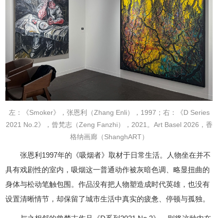
左：《Smoker》，张恩利（Zhang Enli），1997；右：《D Series
2021 No.2》，曾梵志（Zeng Fanzhi），2021。Art Basel 2026，香
格纳画廊（ShanghART）
张恩利1997年的《吸烟者》取材于日常生活。人物坐在并不
具有戏剧性的室内，吸烟这一普通动作被灰暗色调、略显扭曲的
身体与松动笔触包围。作品没有把人物塑造成时代英雄，也没有
设置清晰情节，却保留了城市生活中真实的疲惫、停顿与孤独。