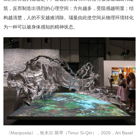
筑，反而制造出强烈的心理空间：方向越多，受阻感越明显；结
构越清楚，人的不安越难消除。瑙曼由此使空间从物理环境转化
为一种可以被身体感知的精神状态。
《Mariposita》，铁木尔·斯琴（Timur Si-Qin），2026，Art Basel