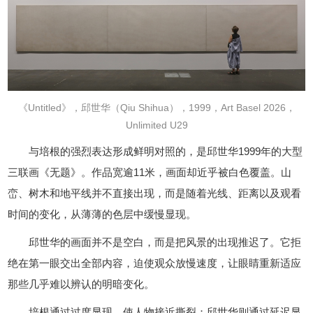
《Untitled》，邱世华（Qiu Shihua），1999，Art Basel 2026，
Unlimited U29
与培根的强烈表达形成鲜明对照的，是邱世华1999年的大型
三联画《无题》。作品宽逾11米，画面却近乎被白色覆盖。山
峦、树木和地平线并不直接出现，而是随着光线、距离以及观看
时间的变化，从薄薄的色层中缓慢显现。
邱世华的画面并不是空白，而是把风景的出现推迟了。它拒
绝在第一眼交出全部内容，迫使观众放慢速度，让眼睛重新适应
那些几乎难以辨认的明暗变化。
培根通过过度显现，使人物接近撕裂；邱世华则通过延迟显