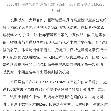
2026年巴塞尔艺术展“意象无限”（Unlimited）展厅现场，Messe
Basel
长期以来，大师名作、巨型装置与具有高度辨识度的公众符
号，构成了大型艺术博览会最稳定的视觉结构。巴勃罗·毕加索、
路易丝·布尔乔亚、让·杜布菲等艺术家的重要作品，依旧是博物
馆、收藏者与普通观众理解现代及当代艺术的重要坐标。但当相
似的名字、体量与图像不断被重复调用，权威也可能逐渐变成一
种可以预见的观看经验。今天的艺术市场真正稀缺的，已经不只
是价格高昂的作品，也包括尚未被屏幕提前消耗的第一次相遇，
以及对一个陌生名字作出最初判断的机会。
本届展会首次推出Basel Exclusive（巴塞尔独家呈现）。超
过190家主展区画廊将部分重要作品保留至预展开幕时才正式公
开，试图重新建立原作、现场与收藏判断之间的关系。与此同
时，专注于数字艺术的Zero 10在欧洲首秀，实时模拟、生成艺术