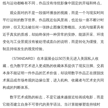
线与运动都略有不同，作品没有传统影像中固定的开端和终点。
观众面对的不是一段循环播放的视频，而是一个与现实时间
平行运转的数字世界。作品既近似风景画，也近似一座不断计时
的钟，但又无法被任何一张静止图像完整概括。火焰与烟雾具有
近乎真实的质感，却始终保持一种异常的安静。能源开采、环境
变化与工业景观没有被处理成直白的说明，而是转化为缓慢、克
制且持续发生的视觉经验。
《STANDARD》在本届展会以50万美元进入美国私人收
藏，也为数字艺术进入更成熟的收藏体系提供了现实注脚。交易
本身不能证明一件作品的艺术价值，却说明数字作品正在摆脱技
术展品或市场奇观的边缘位置，进入机构、收藏者与艺术史共同
构成的判断体系。
数字艺术成熟的标志，不是它越来越接近绘画或电影，而是
它能否建立自身不可替代的美学语法。当计算能够塑造持续时