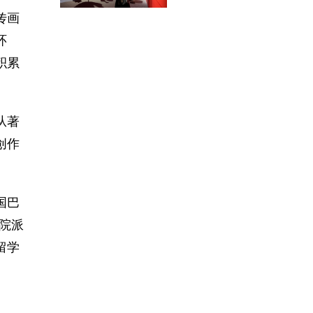
传画
环
积累
从著
创作
国巴
院派
留学