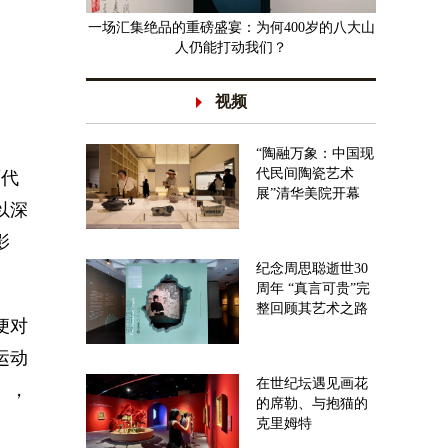
一场汇集绝品的重磅盛宴：为何400岁的八大山
人仍能打动我们？
视频
“陶融万象：中国现
代民间陶瓷艺术
画代
展”清华美院开幕
以深
影
纪念周思聪逝世30
周年 “真言可贵”完
整回顾其艺术之路
便对
运动
在世纪坛遇见画花
），
的席勒、与抱猫的
克里姆特