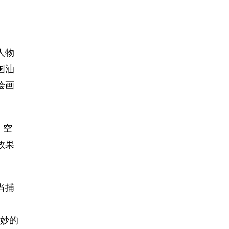
人物
国油
绘画
、空
效果
当捕
微妙的