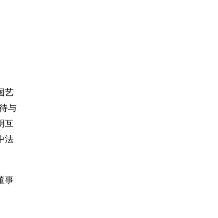
国艺
待与
明互
中法
董事