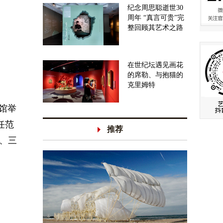
纪念周思聪逝世30
周年 “真言可贵”完
整回顾其艺术之路
在世纪坛遇见画花
的席勒、与抱猫的
en
克里姆特
物馆举
任范
推荐
牌、三