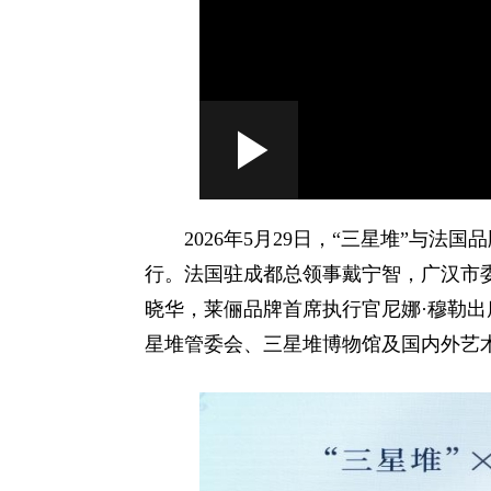
Loaded
:
Play
0:00
/
--:--
Play
1.92%
Video
2026年5月29日，“三星堆”与法国
行。法国驻成都总领事戴宁智，广汉市
晓华，莱俪品牌首席执行官尼娜·穆勒出席
星堆管委会、三星堆博物馆及国内外艺