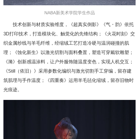
NABA新美术学院学生作品
技术创新与材质实验维度，《超真实倒影》《气・韵》依托
3D打印技术，打造模块化、触觉化的先锋结构；《火花时刻》交
织金属纱线与羊毛纤维，经缩绒工艺打造冷硬与温润碰撞的肌
理；《蚀化新生》以激光切割与面料叠置，塑造可穿戴软雕塑；
《漪》创新感温涂料，让户外服饰随温度变色，实现人机交互；
《Still（依旧）》采用参数化编织与激光切割手工穿编，留存建
筑肌理与手作温度；《四重奏》运用羊毛毡化缩绒，留存旧物时
光痕迹。