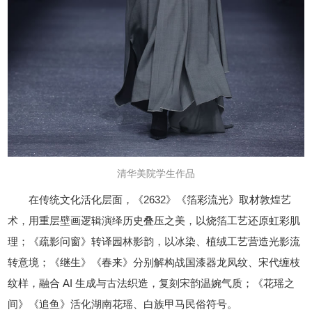
清华美院学生作品
在传统文化活化层面，《2632》《箔彩流光》取材敦煌艺
术，用重层壁画逻辑演绎历史叠压之美，以烧箔工艺还原虹彩肌
理；《疏影问窗》转译园林影韵，以冰染、植绒工艺营造光影流
转意境；《继生》《春来》分别解构战国漆器龙凤纹、宋代缠枝
纹样，融合 AI 生成与古法织造，复刻宋韵温婉气质；《花瑶之
间》《追鱼》活化湖南花瑶、白族甲马民俗符号。