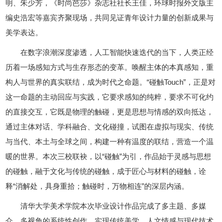
明、朱少芳，《时尚芭莎》杂志社社长王佳，环球时报外文版主
编史浩宏等嘉宾齐聚现场，共同见证青年设计力量的创新成果与
美学表达。
在数字浪潮深度渗透，人工智能快速迭代的当下，人类正经
历着一场感知方式与生存形态的变革。唤醒主体的本真感知，重
构人与世界的真实联结，成为时代之命题。“碰触Touch”，正是对
这一命题的主动回应与实践，它要求感知的纯粹，要求不可化约
的直接交互，它既是物理的触碰，更是思想与情感的双向抵达，
通过主体对话、学科融合、文化碰撞，试图在虚拟与现实、传统
与当代、本土与全球之间，构建一种有温度的联结，营造一个温
暖的世界。本次三校联袂，以“碰触”为引，作品始于灵感与思想
的碰触，融于文化与传统的碰触，成于匠心与材料的碰触，诠
释“消解处，具身重拾；触碰时，万物相连”的深层内涵。
清华大学美术学院本次毕业设计作品完成了多主题、多媒
介、多视角的系统性创作，实现传统美学、人文情感与现代技术