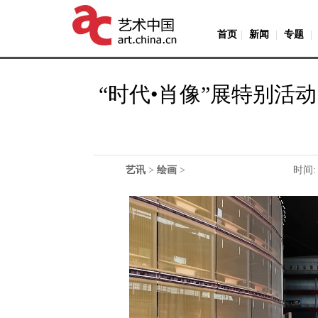
首页
|
新闻
|
专题
|
“时代•肖像”展特别活
艺讯
>
绘画
>
时间: 