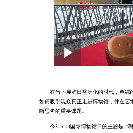
Loaded
:
Play
0:00
/
--:--
Play
1.62%
Video
在当下展览日益泛化的时代，单纯
如何吸引观众真正走进博物馆，并在艺
断思考的重要课题。
今年5.18国际博物馆日的主题是“