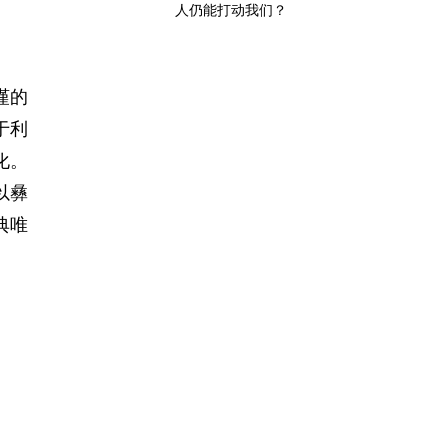
人仍能打动我们？
谨的
于利
化。
以彝
典唯