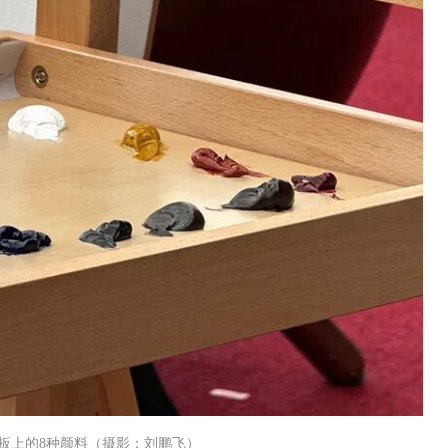
板上的8种颜料（摄影：刘鹏飞）