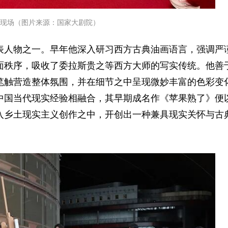
现场（图片来源：国家大剧院）
表人物之一。早年他深入研习西方古典油画语言，强调严
面秩序，吸收了委拉斯贵之等西方大师的写实传统。他善
笔触营造整体氛围，并在细节之中呈现微妙丰富的色彩变
中国当代现实经验相融合，其早期成名作《苹果熟了》便
入乡土现实主义创作之中，开创出一种兼具现实关怀与古