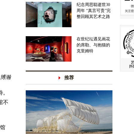
纪念周思聪逝世30
周年 “真言可贵”完
整回顾其艺术之路
在世纪坛遇见画花
的席勒、与抱猫的
克里姆特
en
马博瀚
推荐
待。
馆不
物馆