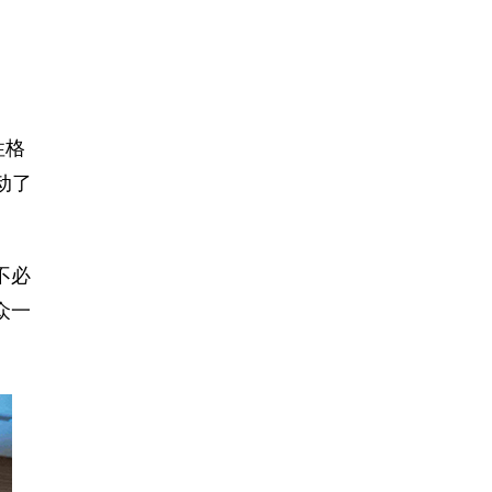
性格
动了
不必
众一