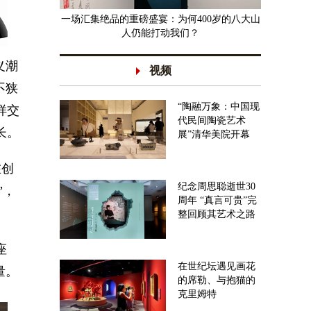
一场汇集绝品的重磅盛宴：为何400岁的八大山
人仍能打动我们？
义潮
视频
不狭
“陶融万象：中国现
样交
代民间陶瓷艺术
长。
展”清华美院开幕
在创
纪念周思聪逝世30
”，
周年 “真言可贵”完
整回顾其艺术之路
座
在世纪坛遇见画花
量。
的席勒、与抱猫的
克里姆特