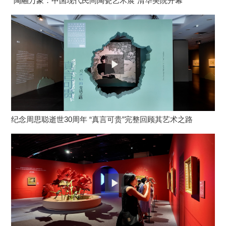
“陶融万象：中国现代民间陶瓷艺术展”清华美院开幕
纪念周思聪逝世30周年 “真言可贵”完整回顾其艺术之路