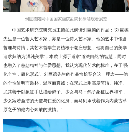
刘巨德陪同中国国家画院副院长徐涟观看展览
中国艺术研究院研究员王镛如此解读刘巨德的作品：“刘巨德
先生是一位哲人艺术家，亦是一位诗人艺术家。他的艺术中饱含
哲理与诗情，其艺术哲学主要植根于老庄思想，他将自己的美学
追求归纳为‘浑沌美学’，本质上源于道家‘道法自然’的智慧，同时
也融入了慈悲精神与仁爱思想。我认为现代艺术的标准，在于‘强
化个性，简化形式’。刘巨德先生的作品恰恰契合这一理念——他
的个性鲜明而质朴，温厚而真诚；在形式上则高度简洁、纯净。
尤其善于以象征手法描绘鸽子、少女与马：鸽子象征世界和平，
少女宛若圣洁的天使与仁爱的化身，而马则承载着作为内蒙古草
原之子的他内心奔放的激情。”