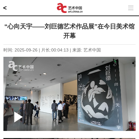
<
“心向天宇——刘巨德艺术作品展”在今日美术馆
开幕
时间: 2025-09-26 | 片长:
00:04:13
| 来源: 艺术中国
Loaded
:
Play
0:00
/
--:--
Play
Picture-
Mute
Fullscr
in-
Picture
1.31%
Video