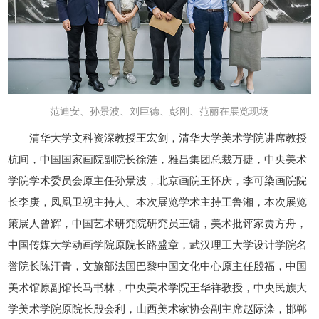
范迪安、孙景波、刘巨德、彭刚、范丽在展览现场
清华大学文科资深教授王宏剑，清华大学美术学院讲席教授
杭间，中国国家画院副院长徐涟，雅昌集团总裁万捷，中央美术
学院学术委员会原主任孙景波，北京画院王怀庆，李可染画院院
长李庚，凤凰卫视主持人、本次展览学术主持王鲁湘，本次展览
策展人曾辉，中国艺术研究院研究员王镛，美术批评家贾方舟，
中国传媒大学动画学院原院长路盛章，武汉理工大学设计学院名
誉院长陈汗青，文旅部法国巴黎中国文化中心原主任殷福，中国
美术馆原副馆长马书林，中央美术学院王华祥教授，中央民族大
学美术学院原院长殷会利，山西美术家协会副主席赵际滦，邯郸