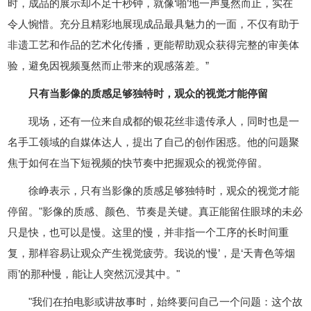
时，成品的展示却不足十秒钟，就像‘啪’地一声戛然而止，实在
令人惋惜。充分且精彩地展现成品最具魅力的一面，不仅有助于
非遗工艺和作品的艺术化传播，更能帮助观众获得完整的审美体
验，避免因视频戛然而止带来的观感落差。”
只有当影像的质感足够独特时，观众的视觉才能停留
现场，还有一位来自成都的银花丝非遗传承人，同时也是一
名手工领域的自媒体达人，提出了自己的创作困惑。他的问题聚
焦于如何在当下短视频的快节奏中把握观众的视觉停留。
徐峥表示，只有当影像的质感足够独特时，观众的视觉才能
停留。"影像的质感、颜色、节奏是关键。真正能留住眼球的未必
只是快，也可以是慢。这里的慢，并非指一个工序的长时间重
复，那样容易让观众产生视觉疲劳。我说的‘慢’，是‘天青色等烟
雨’的那种慢，能让人突然沉浸其中。"
"我们在拍电影或讲故事时，始终要问自己一个问题：这个故