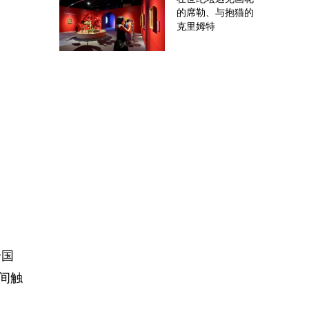
的席勒、与抱猫的
克里姆特
全国
间触