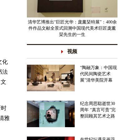
清华艺博推出“巨匠光华：庞薰琹特展”：400余
件作品文献全景式回溯中国现代美术巨匠庞薰
琹先生的一生
视频
文化
“陶融万象：中国现
书法
代民间陶瓷艺术
展”清华美院开幕
，文
纪念周思聪逝世30
新时
周年 “真言可贵”完
整回顾其艺术之路
清雅
在世纪坛遇见画花