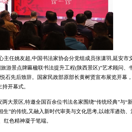
心主任姚友超,中国书法家协会分党组成员张潇羽,延安市
国旅游景点牌匾楹联书法提升工程(陕西景区)”艺术顾问、
吴悦石先后致辞。国家民政部原部长黄树贤宣布展览开幕
主持开幕式。
两大景区,特邀全国百余位书法名家围绕“传统经典”与“
相生”的传统,又融入新时代审美与文化思考,以雄浑遒劲、
、红色精神凝于笔端。