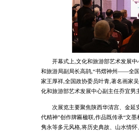
开幕式上,文化和旅游部艺术发展中
和旅游局副局长高鹃,“书熠神州——全
家王厚祥,全国政协委员叶青,著名画家
化和旅游部艺术发展中心副主任乔宜男
次展览主要聚焦陕西华清宫、金延安
代精神”创作牌匾楹联,作品既传承“文墨
隽永等多元风格,将历史典故、山水情怀