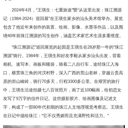
2024年4月，“王璜生：七重旅途”暨“从这里出发：珠江溯源
记（1984-2024）巡回展”在王璜生家乡的汕头美术馆举办。展览
包含了他近年来创作的装置、绘画、影像、水墨等作品，以及围
绕40年前珠江溯源的写生创作，涵盖艺术家艺术生涯多重维度。
“珠江溯源记”巡回展览的起因是王璜生在28岁那一年的“珠江
溯源”骑行。1984年，王璜生和好友李毅从家乡汕头出发，背着
相机、速写本、画板和睡袋，骑着二八自行车，途经珠江入海
口，横贯珠三角的河汊村野，深入广西的荒山老林，穿越云贵高
原的崇山峻岭，骑行70多天，行程3300多公里。在艰苦的旅行
中，王璜生沿途拍摄七八百张照片，画了近100幅画，给初恋女
友写了9万字的信件日记。这些摄影胶片、绘画图像及记述文
字，构成了一部80年代初期的珠江人文地理视觉考察志。王璜生
在日记中描绘珠江：“它不仅秀媚而且充满野性和活力。”