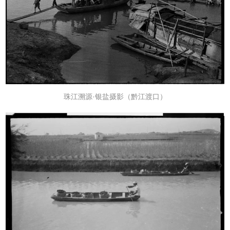
珠江溯源·银盐摄影（黔江渡口）