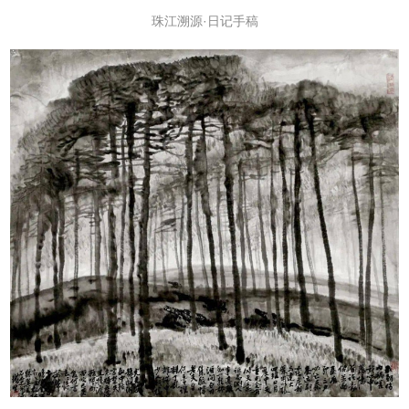
珠江溯源·日记手稿