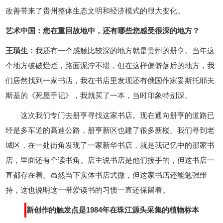
改善带来了贵州整体生态文明和经济模式的很大变化。
艺术中国：您在重回故地中，还有哪些您感受很深的地方？
王璜生：
我还有一个感触比较深的地方就是贵州的册亨。当年这
个地方破破烂烂，路面泥泞不堪，但在这样偏僻落后的地方，我
们居然找到一家书店，我在书店里发现还有俄国作家妥斯托耶夫
斯基的《死屋手记》，我就买了一本，当时印象特别深。
这次我们专门去册亨寻找这家书店。现在通向册亨的道路已
经是多车道的高速公路，册亨新区也建了很多新楼。我们寻到老
城区，在一处街角发现了一家新华书店，就是我记忆中的那家书
店，里面还有个读书角。店主说书店是他们接手的，但这书店一
直都存在着。虽然当下实体书店式微，但这家书店还能勉强维
持，这也说明这一带爱读书的习惯一直还保留着。
新创作的触发点是1984年在珠江源头采集的植物标本