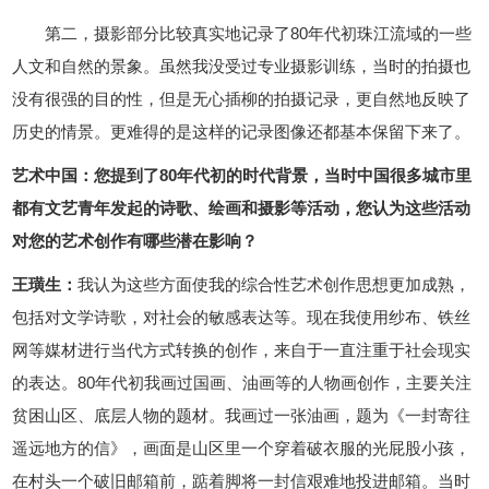
第二，摄影部分比较真实地记录了80年代初珠江流域的一些
人文和自然的景象。虽然我没受过专业摄影训练，当时的拍摄也
没有很强的目的性，但是无心插柳的拍摄记录，更自然地反映了
历史的情景。更难得的是这样的记录图像还都基本保留下来了。
艺术中国：您提到了80年代初的时代背景，当时中国很多城市里
都有文艺青年发起的诗歌、绘画和摄影等活动，您认为这些活动
对您的艺术创作有哪些潜在影响？
王璜生：
我认为这些方面使我的综合性艺术创作思想更加成熟，
包括对文学诗歌，对社会的敏感表达等。现在我使用纱布、铁丝
网等媒材进行当代方式转换的创作，来自于一直注重于社会现实
的表达。80年代初我画过国画、油画等的人物画创作，主要关注
贫困山区、底层人物的题材。我画过一张油画，题为《一封寄往
遥远地方的信》，画面是山区里一个穿着破衣服的光屁股小孩，
在村头一个破旧邮箱前，踮着脚将一封信艰难地投进邮箱。当时