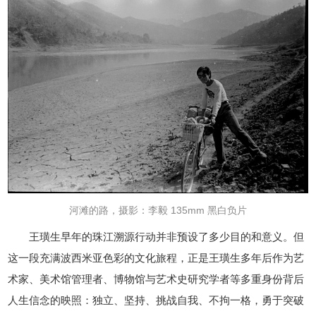
河滩的路，摄影：李毅 135mm 黑白负片
王璜生早年的珠江溯源行动并非预设了多少目的和意义。但
这一段充满波西米亚色彩的文化旅程，正是王璜生多年后作为艺
术家、美术馆管理者、博物馆与艺术史研究学者等多重身份背后
人生信念的映照：独立、坚持、挑战自我、不拘一格，勇于突破