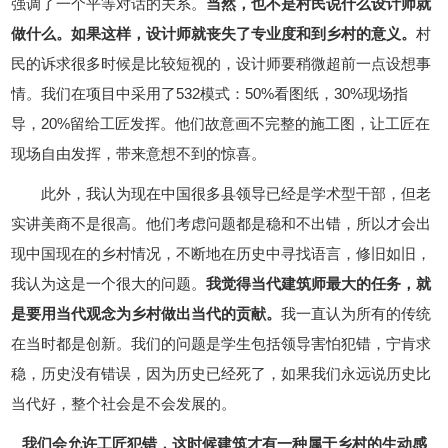
强调了一个平等对话的关系。
当然，也不是村民说什么设计师就
做什么。如果这样，设计师就丧失了专业度和到乡村的意义。
村
民的诉求很多时候是比较短视的，设计师要稍微超前一点设想事
情。我们在项目中采用了532模式：50%看图纸，30%现场指
导，20%留给工匠发挥。他们故意画不完整的施工图，让工匠在
现场自由发挥，带来意想不到的惊喜。
此外，我认为现在中国很多县领导已经是学术型干部，但老
实讲美商不是很高。他们考虑问题都是稳和不出错，所以才会出
现中国现在的乡村情况，不断地在历史中寻找语言，修旧如旧，
我认为这是一个很大的问题。
我觉得当代建筑师最大的任务，就
是要用当代观念为乡村做出当代的贡献。
我一直认为所有的传统
在当时都是创新。我们的问题是学生包括领导害怕犯错，宁肯求
稳，历史没有错误，因为历史已经死了，如果我们永远说历史比
当代好，整个社会是不会发展的。
我们会允许工匠犯错，这时候建筑才有一种属于乡村的生动感