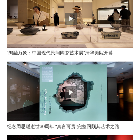
“陶融万象：中国现代民间陶瓷艺术展”清华美院开幕
纪念周思聪逝世30周年 “真言可贵”完整回顾其艺术之路