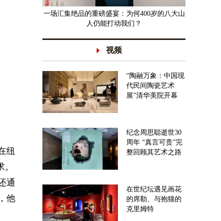
一场汇集绝品的重磅盛宴：为何400岁的八大山
人仍能打动我们？
视频
“陶融万象：中国现
代民间陶瓷艺术
展”清华美院开幕
纪念周思聪逝世30
周年 “真言可贵”完
到在纽
整回顾其艺术之路
求。
还通
在世纪坛遇见画花
，他
的席勒、与抱猫的
克里姆特