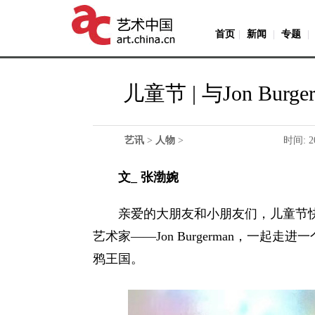
首页
|
新闻
|
专题
|
儿童节 | 与Jon B
艺讯
>
人物
>
时间: 2
文_ 张渤婉
亲爱的大朋友和小朋友们，儿童节
艺术家——Jon Burgerman，一起走
鸦王国。