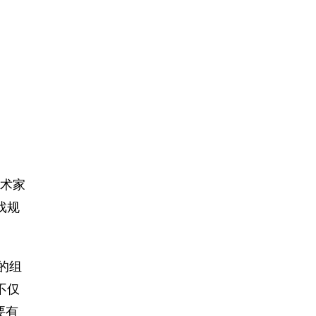
艺术家
戏规
素的组
不仅
要有