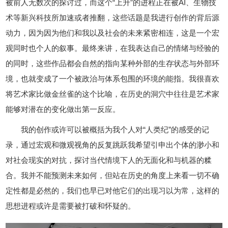
被前人无数次的探讨过，而这个“上升”的进程正在被AI、生物技
术等新兴科技所加速或者推翻，这些话题是我进行创作的背后源
动力，因为因为他们和我以及社会的未来紧密相连，这是一个宏
观同时也个人的叙事。最终来讲，在我表达自己的情绪与经验的
的同时，这些作品都会自然的指向某种外部的生存状态与外部环
境，也就变成了一个被政治与体系包围的环境的能指。我很喜欢
将艺术家比做金丝雀的这个比喻，在历史的洞穴中往往是艺术家
能够对潜在的变化做出第一反应。
我的创作或许可以被概括为我个人对“人类纪”的感受的记
录，通过宏观和微观视角的反复跳跃我希望引申出个体的渺小和
对社会现实的对抗，探讨当代情境下人的无面化和与机器的糅
合。我并不能预测未来如何，但站在历史的角度上来看一切不确
定性都是必然的，我们也早已对他它们的出现习以为常，这样的
思想进程或许是需要被打破和怀疑的。