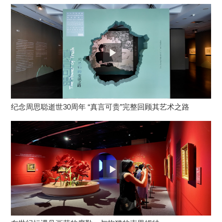
纪念周思聪逝世30周年 “真言可贵”完整回顾其艺术之路