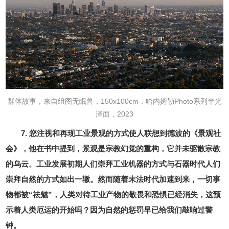
群体故事，来自组图无眠兽，150x100cm，哈内姆勒Photo系列半光
泽面，2023
7. 您注视和再现工业景观的方式使人联想到德波的《景观社
会》，他在书中提到，景观是宗教幻觉的重构，它并未驱散宗教
的乌云。工业发展初期人们崇拜工业机器的方式与石器时代人们
崇拜自然的方式如出一辙。然而随着末法时代加速到来，一切事
物都被“祛魅”，人类对待工业产物的敬畏和恐惧已经消失，这预
示着人类厄运的开始吗？因为自然的惩罚早已给我们敲响过警
钟。