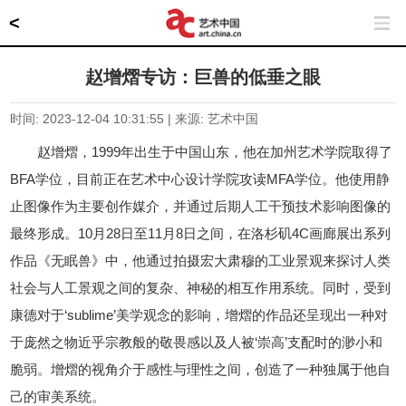
<
赵增熠专访：巨兽的低垂之眼
时间: 2023-12-04 10:31:55 | 来源: 艺术中国
赵增熠，1999年出生于中国山东，他在加州艺术学院取得了
BFA学位，目前正在艺术中心设计学院攻读MFA学位。他使用静
止图像作为主要创作媒介，并通过后期人工干预技
术影响图像的
最终形成。10月28日至11月8日之间，在洛杉矶4C画廊展出系列
作品《无眠兽》中，他通过拍摄宏大肃穆的工业景观来探讨人类
社会与人工景观之间的复杂、神秘的相互作用系统。同时，受到
康德对于‘sublime’美学观念的影响，增熠的作品还呈现出一种对
于庞然之物近乎宗教般的敬畏感以及人被‘崇高’支配时的渺小和
脆弱。增熠的视角介于感性与理性之间，创造了一种独属于他自
己的审美系统。