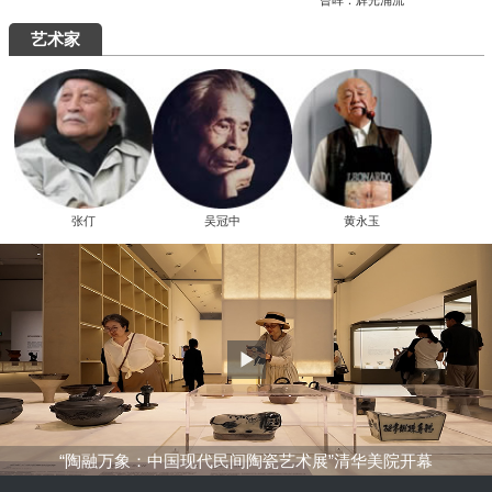
究展在中国国家画院启幕
“全国中青年创新艺术展”在中国美术馆展
出
周末去哪儿
艺术5月，重磅展览扎堆来袭，有你想去的吗？