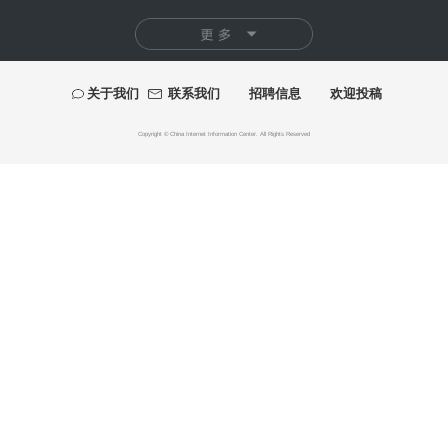
快讯
首届"泉州杯"世遗文创大赛颁奖仪式落幕
百年巨匠徐悲鸿艺术大展在湖南美术馆启幕
"有一种叫云南的生活"主题摄影作品展巡至北京
“五色·万象：中国传统色的当代实践”巴黎开幕
2026“千里之行”全国美术学院毕业作品展开幕
美高梅深化文旅人才培育 打造青少年艺文新引擎
展讯