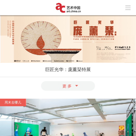
巨匠光华：庞薰琹特展
玩“风”的艺术家
上海与巴黎，百年来两座城市之间上演了
怎样的抽象交响？