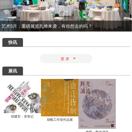
一场汇集绝品的重磅盛宴：为何400岁的
八大山人仍能打动我们？
清华艺博推出“巨匠光华：庞薰琹特展”：
400余件作品文献全景式回溯中国现代美
术巨匠庞薰琹先生的一生
共筑数字艺术新生态：中国美术家协会数
字美术馆在京启动
看懂了那些擦改的手稿，才明白“英雄”背
后最硬核的功夫
知画是心——丰子恺《护生画集》艺术研