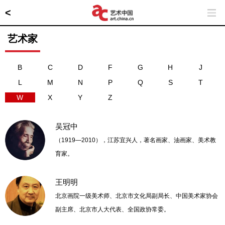
<
艺术家
B
C
D
F
G
H
J
L
M
N
P
Q
S
T
W
X
Y
Z
吴冠中
（1919—2010），江苏宜兴人，著名画家、油画家、美术教
育家。
王明明
北京画院一级美术师、北京市文化局副局长、中国美术家协会
副主席、北京市人大代表、全国政协常委。