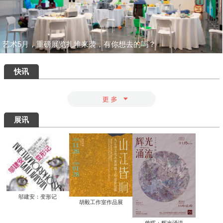
一场汇集绝品的重磅盛宴：为何400岁的
八大山人仍能打动我们？
清华艺博推出“巨匠光华：庞薰琹特展”：
400余件作品文献全景式回溯中国现代美
术巨匠庞薰琹先生的一生
共筑数字艺术新生态：中国美术家协会数
字美术馆在京启动
看懂了那些擦改的手稿，才明白“英雄”背
后最硬核的功夫
知画是心——丰子恺《护生画集》艺术研