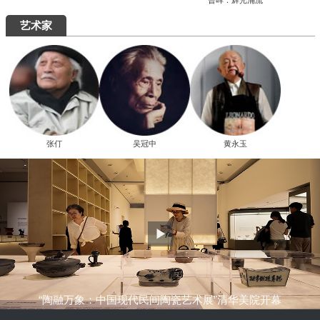
究展在中国国家画院启幕
“全国中青年创新艺术展”在中国美术馆展
出
周末去哪儿
艺术5月，重磅展览扎堆来袭，有你想去的吗？