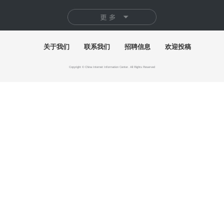
快讯
2026“桃李新苗”少儿舞蹈展演及系列活动举行
首届"泉州杯"世遗文创大赛颁奖仪式落幕
百年巨匠徐悲鸿艺术大展在湖南美术馆启幕
"有一种叫云南的生活"主题摄影作品展巡至北京
“五色·万象：中国传统色的当代实践”巴黎开幕
2026“千里之行”全国美术学院毕业作品展开幕
展讯
探本溯源