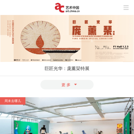
巨匠光华：庞薰琹特展
玩“风”的艺术家
上海与巴黎，百年来两座城市之间上演了
怎样的抽象交响？