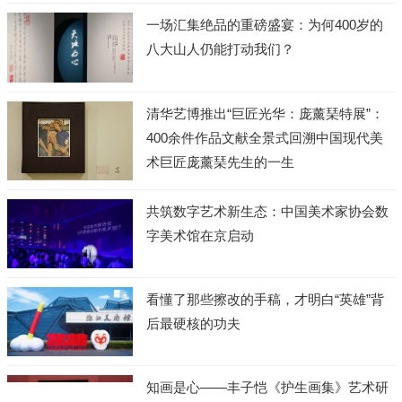
一场汇集绝品的重磅盛宴：为何400岁的
八大山人仍能打动我们？
清华艺博推出“巨匠光华：庞薰琹特展”：
400余件作品文献全景式回溯中国现代美
术巨匠庞薰琹先生的一生
共筑数字艺术新生态：中国美术家协会数
字美术馆在京启动
看懂了那些擦改的手稿，才明白“英雄”背
后最硬核的功夫
知画是心——丰子恺《护生画集》艺术研