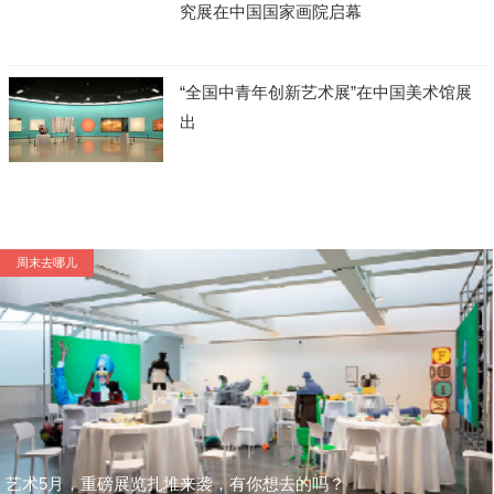
究展在中国国家画院启幕
“全国中青年创新艺术展”在中国美术馆展
出
周末去哪儿
艺术5月，重磅展览扎堆来袭，有你想去的吗？