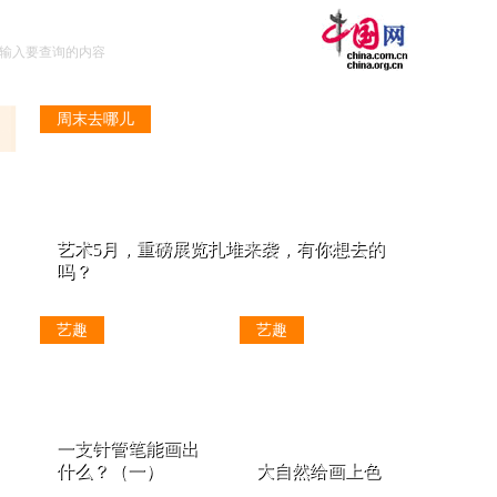
周末去哪儿
艺术5月，重磅展览扎堆来袭，有你想去的
吗？
艺趣
艺趣
一支针管笔能画出
什么？（一）
大自然给画上色