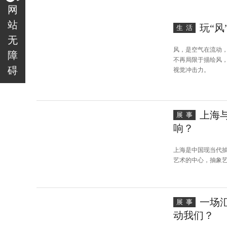
网
站
玩“风
生活
无
风，是空气在流动
障
不再局限于描绘风
碍
视觉冲击力。
上海
展事
响？
上海是中国现当代
艺术的中心，抽象
一场
展事
动我们？