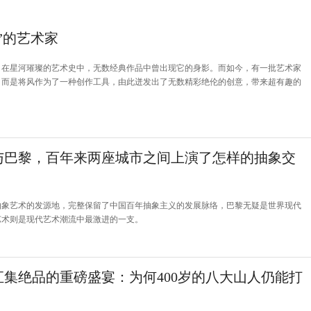
”的艺术家
，在星河璀璨的艺术史中，无数经典作品中曾出现它的身影。而如今，有一批艺术家
，而是将风作为了一种创作工具，由此迸发出了无数精彩绝伦的创意，带来超有趣的
与巴黎，百年来两座城市之间上演了怎样的抽象交
抽象艺术的发源地，完整保留了中国百年抽象主义的发展脉络，巴黎无疑是世界现代
艺术则是现代艺术潮流中最激进的一支。
汇集绝品的重磅盛宴：为何400岁的八大山人仍能打