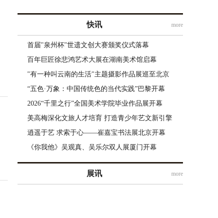
快讯
more
首届"泉州杯"世遗文创大赛颁奖仪式落幕
百年巨匠徐悲鸿艺术大展在湖南美术馆启幕
"有一种叫云南的生活"主题摄影作品展巡至北京
“五色·万象：中国传统色的当代实践”巴黎开幕
2026“千里之行”全国美术学院毕业作品展开幕
美高梅深化文旅人才培育 打造青少年艺文新引擎
逍遥于艺 求索于心——崔嘉宝书法展北京开幕
《你我他》吴观真、吴乐尔双人展厦门开幕
展讯
more