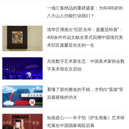
一场汇集绝品的重磅盛宴：为何400岁的
八大山人仍能打动我们？
清华艺博推出“巨匠光华：庞薰琹特展”：
400余件作品文献全景式回溯中国现代美
术巨匠庞薰琹先生的一生
共筑数字艺术新生态：中国美术家协会数
字美术馆在京启动
看懂了那些擦改的手稿，才明白“英雄”背
后最硬核的功夫
知画是心——丰子恺《护生画集》艺术研
究展在中国国家画院启幕