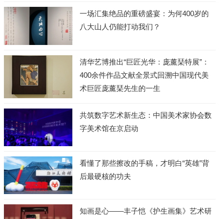
一场汇集绝品的重磅盛宴：为何400岁的
八大山人仍能打动我们？
清华艺博推出“巨匠光华：庞薰琹特展”：
400余件作品文献全景式回溯中国现代美
术巨匠庞薰琹先生的一生
共筑数字艺术新生态：中国美术家协会数
字美术馆在京启动
看懂了那些擦改的手稿，才明白“英雄”背
后最硬核的功夫
知画是心——丰子恺《护生画集》艺术研