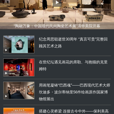
“陶融万象：中国现代民间陶瓷艺术展”清华美院开幕
纪念周思聪逝世30周年 “真言可贵”完整回
顾其艺术之路
在世纪坛遇见画花的席勒、与抱猫的克里
姆特
用画笔凝铸“巴西魂”——巴西现代艺术大师
坎迪多・波尔蒂纳里56件绘画原作国家博
物馆展出
搭建心灵桥梁 连接古今中外——保利美高