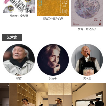
邬建安：变形记
胡毅工作室作品展
曾晖：辉光涌流
艺术家
张仃
吴冠中
黄永玉