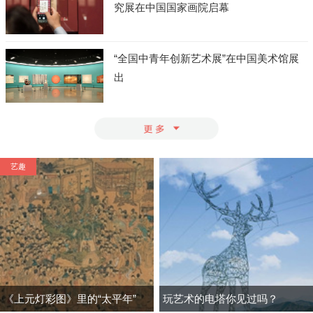
究展在中国国家画院启幕
“全国中青年创新艺术展”在中国美术馆展
出
周末
灯彩图》里的“太平年”
玩艺术的电塔你见过吗？
艺术