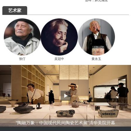
究展在中国国家画院启幕
“全国中青年创新艺术展”在中国美术馆展
出
周末去哪儿
艺术5月，重磅展览扎堆来袭，有你想去的吗？