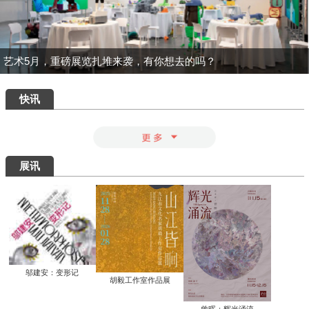
一场汇集绝品的重磅盛宴：为何400岁的
八大山人仍能打动我们？
清华艺博推出“巨匠光华：庞薰琹特展”：
400余件作品文献全景式回溯中国现代美
术巨匠庞薰琹先生的一生
共筑数字艺术新生态：中国美术家协会数
字美术馆在京启动
看懂了那些擦改的手稿，才明白“英雄”背
后最硬核的功夫
知画是心——丰子恺《护生画集》艺术研