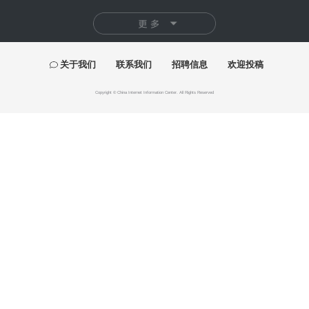
快讯
首届"泉州杯"世遗文创大赛颁奖仪式落幕
百年巨匠徐悲鸿艺术大展在湖南美术馆启幕
"有一种叫云南的生活"主题摄影作品展巡至北京
“五色·万象：中国传统色的当代实践”巴黎开幕
2026“千里之行”全国美术学院毕业作品展开幕
美高梅深化文旅人才培育 打造青少年艺文新引擎
展讯
探本溯源