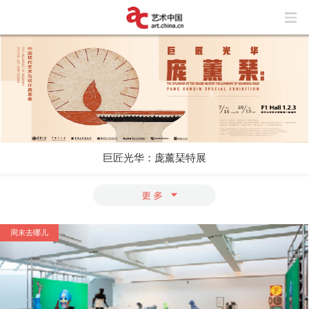
巨匠光华：庞薰琹特展
玩“风”的艺术家
上海与巴黎，百年来两座城市之间上演了
怎样的抽象交响？