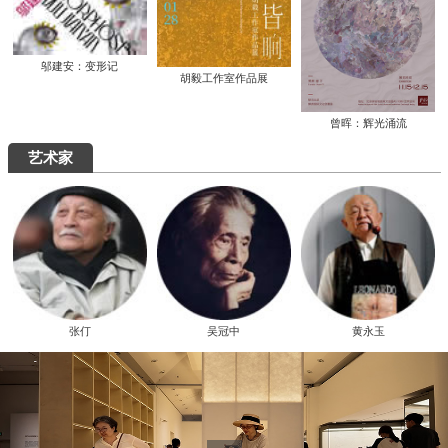
邬建安：变形记
胡毅工作室作品展
曾晖：辉光涌流
艺术家
张仃
吴冠中
黄永玉