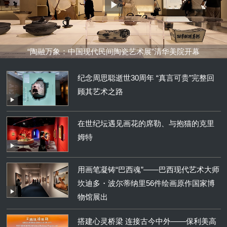
“陶融万象：中国现代民间陶瓷艺术展”清华美院开幕
纪念周思聪逝世30周年 “真言可贵”完整回
顾其艺术之路
在世纪坛遇见画花的席勒、与抱猫的克里
姆特
用画笔凝铸“巴西魂”——巴西现代艺术大师
坎迪多・波尔蒂纳里56件绘画原作国家博
物馆展出
搭建心灵桥梁 连接古今中外——保利美高