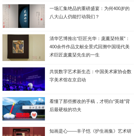
一场汇集绝品的重磅盛宴：为何400岁的
八大山人仍能打动我们？
清华艺博推出“巨匠光华：庞薰琹特展”：
400余件作品文献全景式回溯中国现代美
术巨匠庞薰琹先生的一生
共筑数字艺术新生态：中国美术家协会数
字美术馆在京启动
看懂了那些擦改的手稿，才明白“英雄”背
后最硬核的功夫
知画是心——丰子恺《护生画集》艺术研