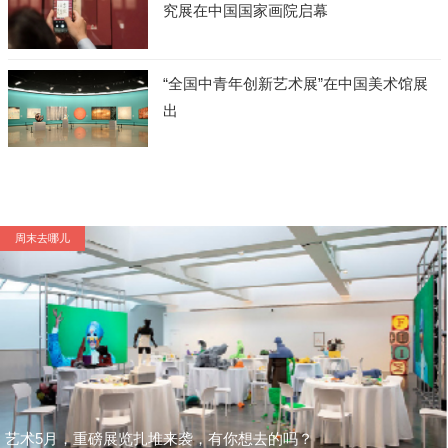
究展在中国国家画院启幕
“全国中青年创新艺术展”在中国美术馆展
出
周末去哪儿
艺术5月，重磅展览扎堆来袭，有你想去的吗？