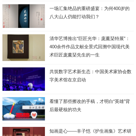
一场汇集绝品的重磅盛宴：为何400岁的
八大山人仍能打动我们？
清华艺博推出“巨匠光华：庞薰琹特展”：
400余件作品文献全景式回溯中国现代美
术巨匠庞薰琹先生的一生
共筑数字艺术新生态：中国美术家协会数
字美术馆在京启动
看懂了那些擦改的手稿，才明白“英雄”背
后最硬核的功夫
知画是心——丰子恺《护生画集》艺术研