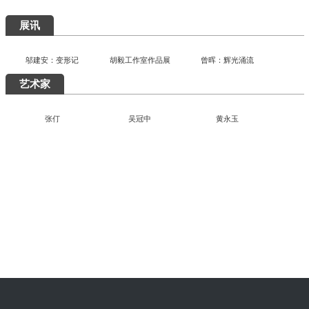
展讯
邬建安：变形记
胡毅工作室作品展
曾晖：辉光涌流
艺术家
张仃
吴冠中
黄永玉
“陶融万象：中国现代民间陶瓷艺术展”清华美院开幕