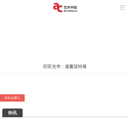
巨匠光华：庞薰琹特展
艺术5月，重磅展览扎堆来袭，有你想去的吗？
周末去哪儿
快讯